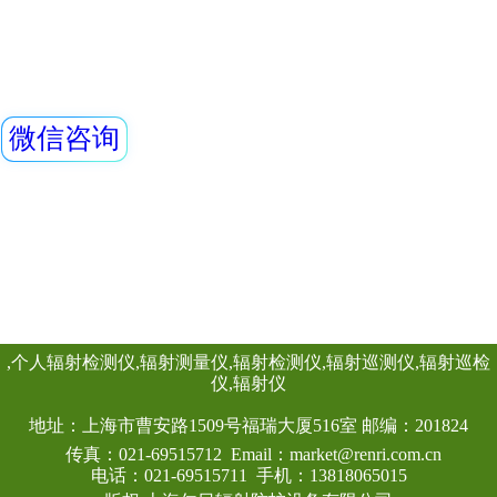
围。 该仪器除能测
REN500T长杆x－
外，还能对低能X射
量，具有良好的能
通过配套的RenR
REN500T是手
X、γ辐射剂量率。
环境γ辐射的监测工
长杆，可用于测量
查看详情
较强放射性存在的
提供有效保护。此
RenRiRate辐射