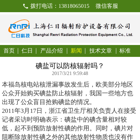
拨打电话：13818065015
首页
仁日
产品介绍
新闻
技
碘盐可以防核辐射吗
2017/3/21 9:59:48
本福岛核电站核泄漏事故发生后，
公众开始购买碘盐防止核辐射，我