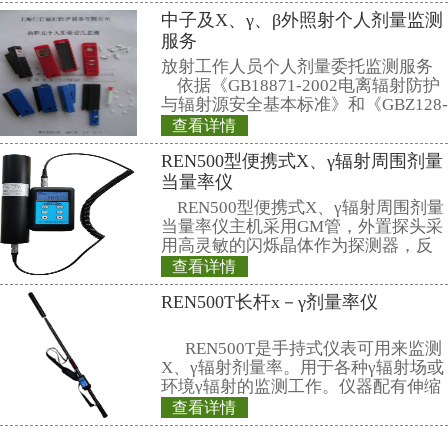
统等隐蔽措施，可以明显减少放射
和外照射。是否需要服用碘片，应
的统一安排，在专业人员的指导下
为让公众进一步了解核污染与辐射
知识，浙江各级卫生部门从16日起开
宣传热线。公众如想了解与核污染
关知识，均可拨打这个统一电话进
相关产品
REN-GM45-Mul
能射线探头