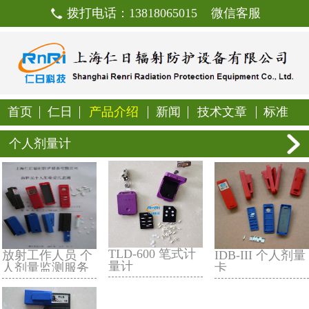
拨打电话：13818065015
首页
仁日
产品介绍
新闻
技
个人剂量计