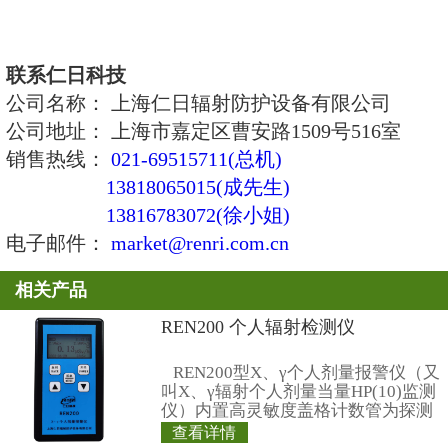
8000CPS
3、能量范围：X、γ射线：12keV
β射线>100keV;
α射线>4MeV；
4、探测器： 美国进口薄窗型盖
直径：45mm
5、探测效率：C-14 (49keV 156k
5.3%
Sr-90 (546keV 2.3Me
38%
Am-241(5.5MeV α) 