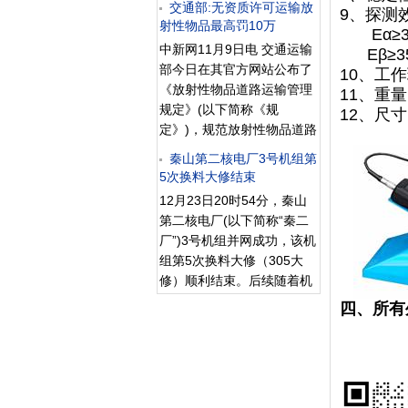
尚属正常。
交通部:无资质许可运输放
9、探测
雄蝶翅膀的尺寸越小。 在福
在同一天签署了这项公约。
射性物品最高罚10万
Eα≥3
岛县酢浆灰蝶的子代中，约
根据规定，该公约将在第22
中新网11月9日电 交通运输
Eβ≥35
20%的翅膀颜色搭配和斑点
个签署国批准后生效。
部今日在其官方网站公布了
10、工作
数量出现异常，发生异常的
此举表明了我国政府反对一
《放射性物品道路运输管理
11、重量
频率是其亲代的
切形式的恐怖主义、支持完
规定》(以下简称《规
12、尺寸
善国际反恐法律框架的一贯
定》)，规范放射性物品道路
立场，昭示了中国政府致力
运输活动，保障人民生命财
于依法采取实际步骤打击恐
秦山第二核电厂3号机组第
产安全和保护环境，特别规
5次换料大修结束
怖主义的决心。 第59届
定无资质许可擅自从事放射
联大今年4月通过的《制止
12月23日20时54分，秦山
性物品道路运输的，最高可
核恐怖行为国际公约》，是
第二核电厂(以下简称“秦二
被处10万元罚款。 根据
联合国制定的第13项反恐公
厂”)3号机组并网成功，该机
《规定》，所谓放射性物
约，也是第一项旨在打击核
组第5次换料大修（305大
品，是指含有放射性核素，
恐怖主义罪行的国际公约。
修）顺利结束。后续随着机
并且其活度和比活度均高于
该公约首次界定了核恐怖犯
组功率提升将完成各功率平
四、所有
国家规定的豁免值的物品。
罪行为的定义，填补了现有
台试验，预计12月27日机组
根据放射性物品的特性及其
反恐公约体系的空白，进一
达到满功率。 305大修是中
对人体健康和环境的潜在危
步完善了国际反恐法律框
核运行2015年度完成的最后
害程度，将放射性物品分为
架，为预防和
一次大修，计划工期33天，
一类、二类和三类。
自11月25日2时12分机组解