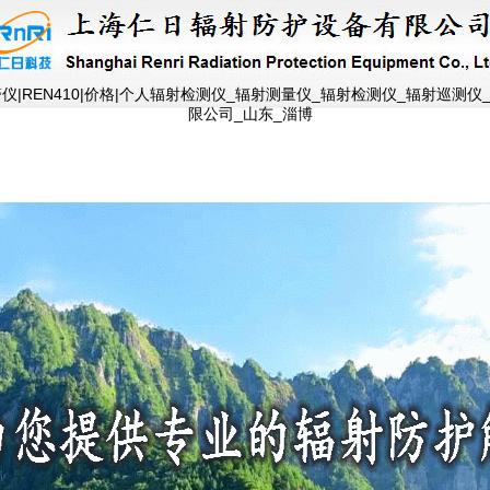
警仪|REN410|价格|个人辐射检测仪_辐射测量仪_辐射检测仪_辐射巡测
限公司_山东_淄博