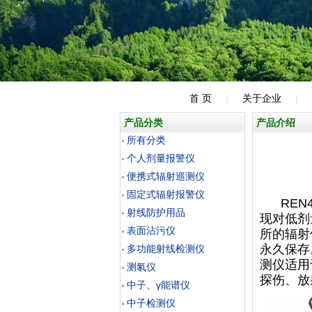
首 页
|
关于企业
|
产品分类
产品介绍
所有分类
个人剂量报警仪
便携式辐射巡测仪
固定式辐射报警仪
REN4
射线防护用品
现对低剂
表面沾污仪
所的辐射
永久保存
多功能射线检测仪
测仪适用
测氡仪
探伤、放
中子、γ能谱仪
中子检测仪