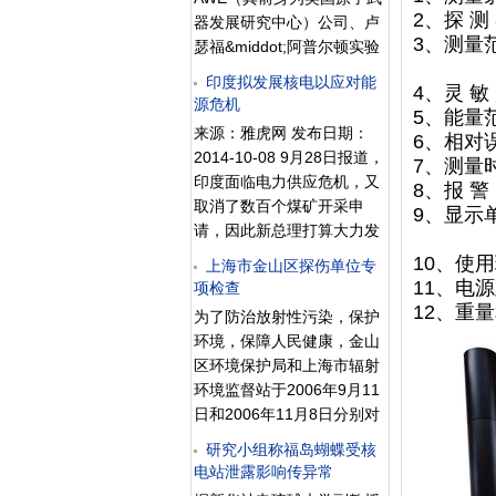
标。 瓷砖的辐射到底从
2、探 测 
代表。 什么是核聚变研究
器发展研究中心）公司、卢
何而来？超标辐射对人体会
3、测量范围
呢？人们认识热核聚变是从
瑟福&middot;阿普尔顿实验
有什么样的危害？消费者有
累积剂量
氢弹爆炸开始的。
室和美国加州劳伦斯
没有办法分辨瓷砖质量的好
印度拟发展核电以应对能
4、灵 敏 
&middot;利弗摩尔国家实验
源危机
坏？三位专家给了记者科学
5、能量范
室的科学家们表示，他们将
的解答。 新闻背景
来源：雅虎网 发布日期：
6、相对误
携手研发激光核聚变作为清
瓷砖抽样检测达标率为
2014-10-08 9月28日报道，
7、测量
洁能源。 当氘、氚等较轻元
88.6% 国家工商行政管
印度面临电力供应危机，又
8、报 警
素的原子核相遇时会聚合成
理总局3月发布了流通领域
取消了数百个煤矿开采申
9、显示单位
较重的原子核，并释放出巨
瓷质砖商品质量监测情况通
请，因此新总理打算大力发
累计剂
大能量，这一过程就是核聚
报。通报称，根据对广东佛
展核电，但他还面临着国内
10、使用
变。人工控制的持续聚变反
上海市金山区探伤单位专
山、福建福州、江苏南京、
和国外的双重质疑。煤电占
11、电
项检查
应可分为磁约束核聚变和惯
四川成都、山东临沂等5个
印度总发电量的三分之二，
12、重量
性约束核聚变（分为激光核
为了防治放射性污染，保护
城市11个建材市场75家经销
但停电是很通常的，随着经
聚变、粒子束核聚变和电流
环境，保障人民健康，金山
单位
济的发展和中产阶级的扩
脉冲核聚变3类）两大类。
区环境保护局和上海市辐射
大，印度对能源的需求十分
目前，英国卡拉姆的欧洲联
环境监督站于2006年9月11
旺盛。周三，最高法院以不
合环形加速器（JET）以及
日和2006年11月8日分别对
合法为由，取消了200个煤
正在法国建设的测试反应堆
上海石化安装检修公司（现
矿开采申请，更增大了能源
研究小组称福岛蝴蝶受核
的国际热核聚变实验堆
更名为中国核工业第五建设
电站泄露影响传异常
压力。 总理莫迪为实现
（ITER）计划使用的都是磁
公司无损检测公司）和上海