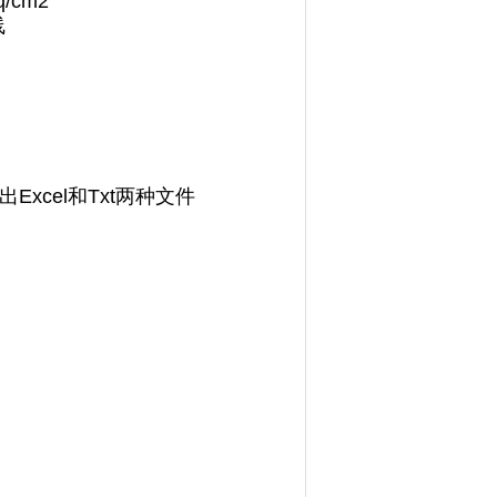
/cm2
线
Excel和Txt两种文件