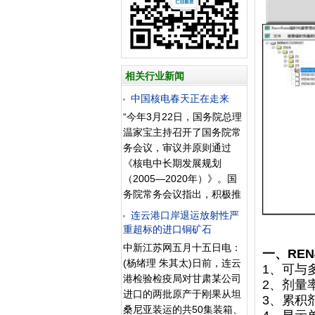
相关行业新闻
中国核电春天正在走来
“今年3月22日，国务院总理
温家宝主持召开了国务院常
务会议，审议并原则通过
《核电中长期发展规划
（2005—2020年）》。国
务院常务会议指出，积极推
进核电建设，是国家重要的
连云港口岸退运放射性严
能源战略，对于满足经济和
重超标的进口铜矿石
社会发展不断增长的能源需
中新江苏网五月十五日电：
一、RE
求，实现能源、经济和生态
(杨绪理 朱其太)日前，连云
1、可与
环境协调发展，提升我国综
港检验检疫局对甘肃某公司
2、剂量率显
合经济实力和工业技术水
进口的两批原产于刚果从坦
3、累积剂
平，具有重要意义。”在中国
桑尼亚装运的共50集装箱、