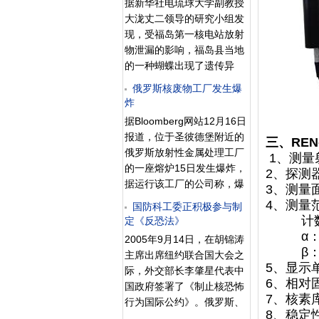
竞选时的承诺重振印度经
据新华社电琉球大学副教授
约束核聚变装置。磁约束核
石化金探无损检测有限公司
济，已将核电列入优先发展
大泷丈二领导的研究小组发
聚变使用强大的电
进行检查，2006年11月17
目标，但是若要成功，他必
现，受福岛第一核电站放射
日，金山区环保局对区内另
须使印度大众相信核电是安
物泄漏的影响，福岛县当地
外10家单位进行检查。 本次
全的，打消国外对于不扩散
的一种蝴蝶出现了遗传异
检查的主要内容有：环境影
的担心，还要从国外进口印
常。 这种蝴蝶名为酢浆灰
响评价手续，辐射安全许可
俄罗斯核废物工厂发生爆
度所需要的铀资源和技
蝶，常出现在人们生活场所
炸
证及许可范围，放射源购
术。 印度至今还有4亿
附近的草地和树林边缘，其
买、使用登记台帐，从事辐
据Bloomberg网站12月16日
人无法用电，20
成虫整年都可见到。 去年3
射工作人员的健康档案与培
报道，位于圣彼德堡附近的
三、REN
月福岛第一核电站因地震和
训制度执行，反射源安全管
俄罗斯放射性金属处理工厂
1、测量
海啸破坏而发生严重核泄
理机构、规章制度和操作规
的一座熔炉15日发生爆炸，
2、探测
漏。同年5月和9月，研究小
程，辐射防护工作人员、辐
据运行该工厂的公司称，爆
3、测量面
组在福岛县、茨城县、东京
射防护器材和个人剂量计配
炸导致1名工人死亡，2人受
4、测量
都等多个地点采集酢浆灰
国防科工委正积极参与制
备情况，放射源储存场所安
伤。 负责工厂运行的
计数：0
定《反恐法》
蝶。他们让5月份采集的144
全防护、辐射防护设施
Ecomet-S公司介绍，这座用
α：0.01
只酢浆灰蝶产卵并孵化出幼
2005年9月14日，在胡锦涛
于熔化不锈钢的熔炉当地时
β：0.1
虫。在培育这些幼虫的过程
主席出席纽约联合国大会之
间15日凌晨3：20发生爆
5、显示单
中发现，磐城市和广野町等
际，外交部长李肇星代表中
炸。俄罗斯核能机构16日称
6、相对固
福岛县境内的酢浆灰蝶子代
国政府签署了《制止核恐怖
工厂地区和邻近的列宁格勒
7、核素
死亡率比其他地区要高，而
行为国际公约》。俄罗斯、
地区的核电站的放射性水平
8、稳定
且越是放射剂量高的地区，
美国、法国、加拿大等国都