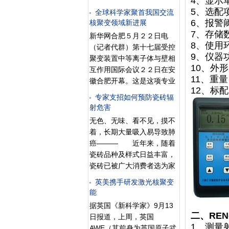
4、显示单
核学会日前组织的核能发展
1214.148吨，货值109.75万
5、选配
全球科学家聚首我国交流
与核安全座谈会上，中国工
美元的铜矿石实施检验检
6、报警
核聚变领域新进展
程院院士、中国核学会副理
疫，结果发现放射性严重超
7、存储
事长钱绍钧表示，“这是我国
新华网合肥５月２２日电
标，依据有关规定对这两批
8、使用环
发展核电的第一份中长期规
（记者代群）第十七届受控
货物作退运处理。 4月9
9、仪器
划，对我国今后若干年核能
聚变装置中等离子体与壁相
日，连云港检验检疫局检验
10、外形
事业的发展具有重要的意
互作用国际会议２２日在安
检疫人员按照规定对甘肃某
11、重
义。” &nb
徽合肥开幕。这是这项专业
公司进口的两批铜矿石进行
12、标配
性学术会议第一次在发展中
放射性检测时，发现有8只
专家支招如何预防瓷砖辐
国家召开。 等离子表面相互
射危害
集装箱放射性超标，γ射线剂
作用（简称ＰＳＩ）国际会
量当量率最高达本底值60
无色、无味、看不见，摸不
议是一个系列专业学术会
倍。为了保护人身安全和环
着，长期大量吸入易导致肺
议，每两年举行一次，前十
境，检验检疫人员立即封存
癌——— 近年来，随着
六届均在发达国家召开，主
了货物，并设置了警戒线。
瓷砖品种及样式日益丰富，
办者主要为美国、法国、德
日前，连云港局根据《中华
瓷砖已被广大消费者选为家
国、日本等国重要的核聚变
人民共和国进出口商品检验
庭装修必不可少的部件。但
研究所、大学或重点实验
英美携手研发激光核聚变
法》及其实施条例和相关规
是近日，国家工商总局公布
能
室。 首次在中国召开的本届
定，出具了检验证书将该两
了对市场上瓷砖的放射性剂
会议由中国科学院等离子体
据英国《新科学家》9月13
批货物移交海关全部作退运
量水平的监测结果，结果显
二、REN
物理研究所主办，吸引了来
日报道，上周，英国
处理。 20
示，仍有一成多产品辐射超
1、测量
自２３个国家的近４００位
AWE（其前身为英国原子武