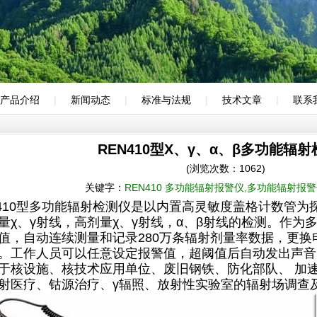
产品介绍
|
新闻动态
|
标准与法规
|
技术文章
|
联系
REN410型X、γ、α、β多功能辐
(浏览次数：1062)
关键字：
REN410 多功能辐射报警仪,多功能辐射报警仪
10型多功能辐射检测仪是以内置高灵敏度盖格计数管为
量χ、γ射线，高剂量χ、γ射线，α、β射线的检测。作为
值，自动连续测量和记录280万条辐射剂量率数据，更
。工作人员可以任意设定报警值，超阈值后自动发出声音
于核设施、核技术应用单位、废旧钢铁、防化部队、 加速
射医疗、钴源治疗、γ辐照、放射性实验室的辐射场调查