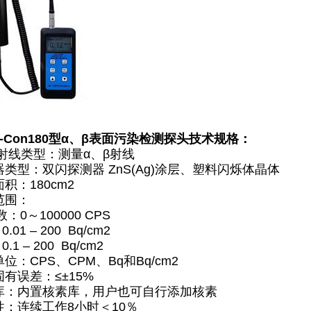
-Con180型α、β表面污染检测探头技术规格
：
射线类型：测量α、β射线
器类型：双闪探测器 ZnS(Ag)涂层、塑料闪烁体晶体
积：180cm2
范围：
～100000 CPS
 – 200 Bq/cm2
 – 200 Bq/cm2
位：CPS、CPM、Bq和Bq/cm2
有误差：≤±15%
库：内置核素库，用户也可自行添加核素
性：连续工作8小时＜10％