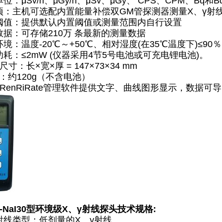
位：μSv/h、μGy/h、μSv、μGy、 CPS、CPM、Bq和Bq
项：主机可选配内置能量补偿双GM管探测器测量X、γ射
阈值：提供默认内置阈值或测量范围内自行设置
数据：可存储210万 条最新的测量数据
境：温度-20℃～+50℃、相对湿度(在35℃温度下)≤90％
功耗：≤2mW (仪器采用4节5号电池或可充电锂电池)。
尺寸：长×宽×厚 = 147×73×34 mm
量：约120g（不含电池）
RenRiRate管理软件提供文字、曲线图形显示，数据可导出
-NaI30型环境级X、γ射线探头技术规格:
射线类型：低剂量的X、γ射线