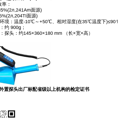
效率：
5%(2л,241Am面源)
%(2л,204TI面源)
环境：温度-10℃～+50℃、相对湿度(在35℃温度下)≤90
：约 900g；
：探头：约145×360×180 mm （长×宽×高）
外置探头出厂标配省级以上机构的检定证书