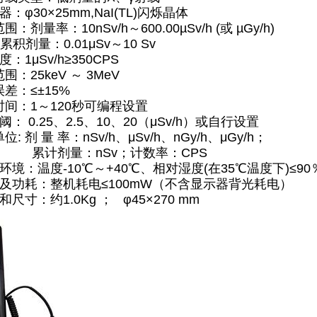
器：φ30×25mm,NaI(TL)闪烁晶体
：剂量率：10nSv/h～600.00µSv/h (或 µGy/h)
：0.01μSv～10 Sv
度：1μSv/h≥350CPS
围：25keV ～ 3MeV
差：≤±15%
时间：1～120秒可编程设置
 阈： 0.25、2.5、10、20（μSv/h）或自行设置
: 剂 量 率：nSv/h、μSv/h、nGy/h、μGy/h；
量：nSv；计数率：CPS
环境：温度-10℃～+40℃、相对湿度(在35℃温度下)≤90
源及功耗：整机耗电≤100mW（不含显示器背光耗电）
和尺寸：约1.0Kg ； φ45×270 mm