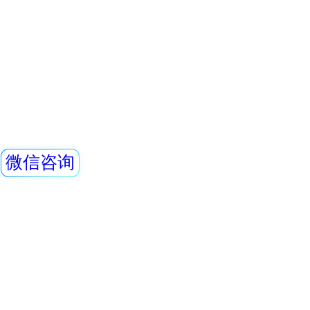
REN300型在线x
0.5mmpb4、外饰
REN300在线x-
种新型的x-γ辐射
它采用特殊设计的
有灵敏度高、操作
查看详情
数据存储和超阈值
中子及X、γ、β外
时给出xγ辐射剂量
作、应急快速响应
服务
在辐射现场，实现
放射工作人员个人
警，通过RS48
依据《GB18871-
与辐射源安全基本标准
2002职业性外照射
查看详情
要求，以热释光个
REN500E型X、
手段，为放射工作
委托监测服务，并
持式）