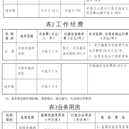
的环境质量监测）、
核设施和辐射
（包括各类核设施、铀矿冶、放射
置设施、电磁辐射设施、放射性同
置、伴生放射性矿等）、日常
核与
检查和执法的基础条件。辐射环境
构必须配置的仪器设备的最低配备
五、核与辐射事故应急专用设备配
应急设备是开展核与辐射事故应
条件，能够为处理处置核与辐射事
持和为政府决策提供依据。辐射环
机构必须配置的应急专用设备的最