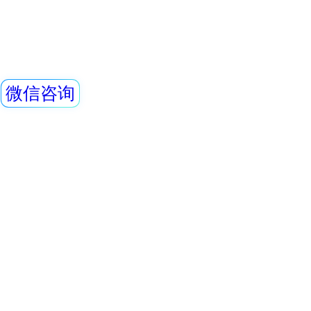
REN-2GM-SN-
点，适用与核应急
测场合。该系统主
射线探头
立柱和远程计算机
REN系列智能化辐
置的
REN300、REN300
主机配套使用,也可
RenRiArea辐射
查看详情
具有RS485/RS2
放射源储存 铅罐
头均可单独外接报
情况下就地给出声光
线类型：X、γ射线2
1、内径 300×300×
述： 铅箱3、铅当量：
材质：不锈钢5、上
查看详情