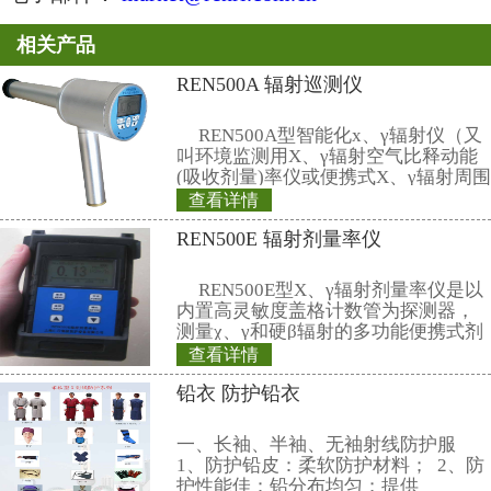
100、200 μSv/h可选 或自行设置
b、累积剂量：0.5、1.0、2.5、5.
50、100、200 mSv可选 或自行设
10、数据存储：能存储10年以上
200万条剂量率（每秒存储，可连续
11、管理软件：可选配强大的RenRiPe
剂量管理软件，软件可计算日累积
累积、辐照时长、日平均剂量率、
本底辐射，瞬间显示86400条/天
或文字的方式展现数据；可为特定
开发或二次开发。
12、显示及报警声：剂量率每秒显示