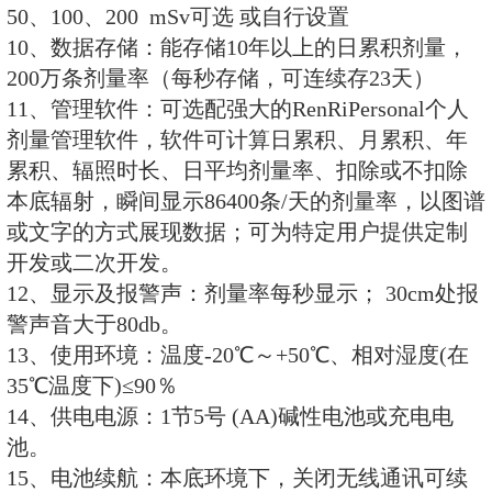
7、可续航1500小时，有电池欠压
能。
8、声/光/震动/辐射音四种报警方
9、可选配强大的RenRiPersona
件。
二、技术规格：
1、探测射线：γ、X (对硬β射线也
2、探测器：能量补偿GM管(盖格计