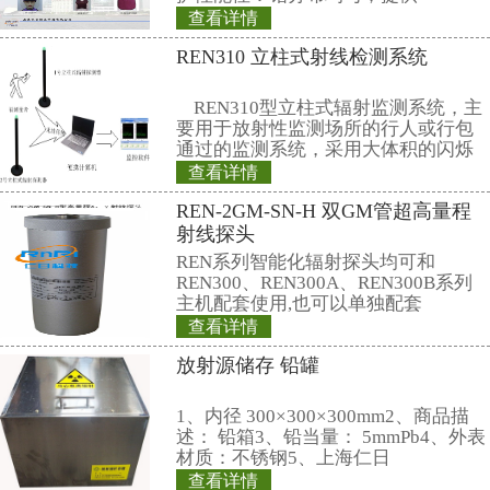
警声音大于80db。
13、使用环境：温度-20℃～+50℃
35℃温度下)≤90％
14、供电电源：1节5号 (AA)碱
池。
15、电池续航：本底环境下，关闭
航1500小时(60天)；只无线发送数据
小时（20天）；无线收发数据可续航
天）。
16、无线传输距离：可视传输距离 
17、尺寸重量：约110 g；97×54×2