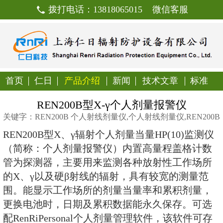
拨打电话：13818065015
首页
仁日
产品介绍
新闻
技
REN200B型X-γ个人剂
关键字：REN200B 个人射线剂量仪,个人射线
REN200B型X、γ辐射个人剂量当量H
（简称：个人剂量报警仪）内置高