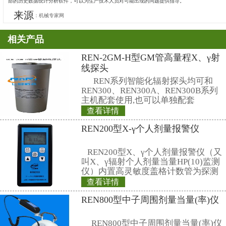
6 所示，其结果是射线能量和强度都发生变化，不象放射性同位素
而能量不会发生变化，这种变化的结果造成在X 射线能量不同时吸
不同元素吸收系数与射线能量的关系如图7 所示，横坐标为射线能
图6 射线能量与吸收系统关系
图7 电离室
对于X 射线而言，其能量一般在0.01～0.2 MeV 之间。吸收系
果，在这一能量区间，从图中可以得到成分的细小变化对吸收系数的
物质厚度检测时被测物化学成分有严格的要求，而对于放射性同位
化。
2.2.4 探测器要求的增加
目前X 射线测量技术主要采用电离室作为射线检测部件，其检测原
电离，通过对电离后的离子对加压，产生弱电流信号（10
-9
～10
-11
压信号，并进行数据的转换和处理。由于X 射线是连续谱，要求测量
内的X 射线进行有效的检测，应用在传统放射性同位素测量设备上
进行有效检测。随着现代生产工艺对产品检测和控制精度要求的提
测效率提高，对电离室的制造工艺提出了更高的要求。
3 宝钢X 射线测量设备的应用实绩
宝钢自 1997 年首次在2030 冷轧5 机架上使用X 射线测量设备
了产品质量和控制精度的提高，到目前X 射线测量设备已达25 套
的主生产线上都配置使用X 射线测量设备，也逐步将老的主生产线