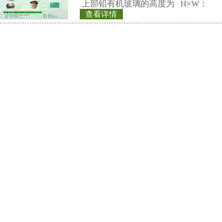
REN-2GM-H型G
线探头
REN系列智能化
REN300、REN300
主机配套使用,也可
RenRiArea辐射
查看详情
具有RS485/RS2
REN200型X-γ个
头均可单独外接报
情况下就地给出
REN200型X、γ
叫X、γ辐射个人剂量当
仪）内置高灵敏度
器，主要用来监测
查看详情
所中个人的X、γ以
REN800型中子周
具有响应快，测量