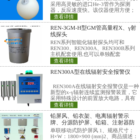
射线测量设备。测量物理量包括厚度、凸度、边缘降、锌层厚度、
在带钢厚度测量方面，从以前的单点测量发展到对带钢整个横断面的精细
量点），在镀层测量方面，可以根据需要对不同成分层进行的实时
在钢铁工业上，在线X 射线测量技术也需要一个不断完善和发展的
存在不少问题，主要是设计上的缺陷和没有充分考虑到现场环境因
成功地解决了X 射线源的冷却问题，提高了X 射线源的使用寿命；
影响，提高了产品的质量和精度；成功地完成了X 射线源、探测器
4 结束语
① 在线X 射线测量设备精度、可靠性比传统的放射性同位素设备
现有系统进行少量的改进即可实现多物理量的同时测量。比如X 射
带钢温度的测量、宽度测量、平直度测量、凸度边降测量、局部高
台测量设备才能完成的任务；
② 在线X 射线测量设备具备完善的自我诊断功能，提高了系统的可
③ 随着计算机技术的发展，在测量现场就完成测量信号的快速采集
线及部件之间的网络连接，测量设备不但能提供各种工艺所需要的
部的历史数据统计分析软件，可以为生产技术人员对可能出现的问
来源
：机械专家网
相关产品