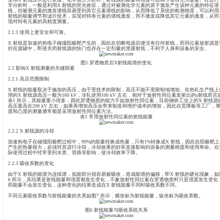
式中：μ表示被测物质的吸收系数；τ表示探测器的响应时间；Ks 表
射线的强度；T 表示被测材料的厚度。
从式（4）可以知道，厚度的影响与射线的强度I 有关。对于同位素
加，射线源强度的增加会造成辐射防护难度的增加，电离辐射危险
自吸收效应，射线源强度越大，自吸收效应越大。而根据公式（2）
电流就可快速地增加射线的强度，来达到降低噪声的目的，对于相同
度也可以提高。
假设在厚度为0 时的噪声值为SN0，则厚度为X 时的噪声为：
根据式（5），可以方便地计算出对于任意厚度时的相对统计噪声，
强度衰减到一半时的厚度值）之间的关系如图4 所示，其最小值时的厚
用放射性同位素测量的设备，由于射线的能量是单一的，其最佳测量厚
有的物理特性；对于X 射线测量设备通过调整能量，使设备在整个
平。
图4 相对统计噪声与半厚度之间关
2.1.2 化学分析更精确
使用X 射线技术进行浓度、化学成分分析时，射线源的能量和强度
学分析时，一般是利用X 射线的荧光效应，通过对被测化学元素的
线，但被测元素的激发谱线容易受到其它元素谱线的影响，从而降
射线的能量调节和滤片技术，实现对特有元素的谱线激发，而不激
现对特有元素的高精度测量。