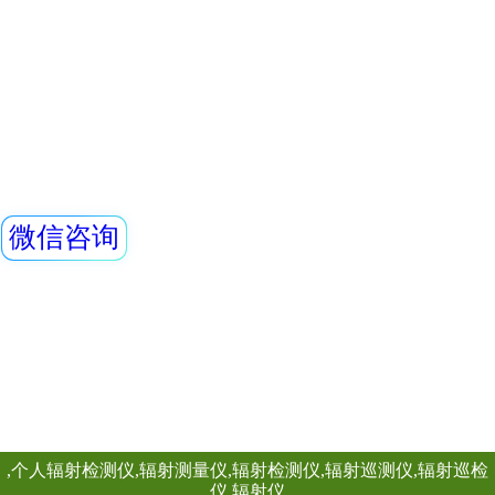
REN300A在线辐
新型的x-γ辐射连
采用特殊设计的前
灵敏度高、操作方
查看详情
阈值报警等特点，能
铅屏风、铅衣架、
剂量率；仪器内置
能，能存储10年的
牌、分源防护屏、
供强大的RenLoca
护套、报警灯
单联移动式防护屏风
软件。考虑
H×W：1800×900 
上部铅有机玻璃的高
240×240 (mm)
查看详情
0.5mmPb， 下部
0.5mmpb4、外饰