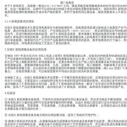
2.1.3 使用上更安全和可靠。
X 射线是加速的热电子碰撞阳极靶产生的，因此在切断电源后便没
封在源罐中，即使关闭射线源的快门也存在一定剂量的泄露射线，
图5 穿透物质后X射线能谱的变化
2.2 影响X 射线测量的关键因素
2.2.1 高压范围限制
X 射线的能量取决于施加的高压，由于受技术的限制，高压不能不
用的X 射线源高压一般为160 kV，冷轧使用100 kV 左右，相对
表1 所示，其能量要小得多，因此穿透物质的能力不如放射性同位素
高压最高在200 kV 左右，如果再增加高压会带来制造和维护成本
度和凸度的测量通常都是采用放射性同位素方法。
表1 常用放射性同位素的射线能量
2.2.2 X 射线源的冷却
加速热电子在碰撞阳极靶过程中，99%的能量转换成热量，只有1%
产生的热量很大，必须对其进行冷却，冷却效果的好坏直接影响到
际使用过程中经常受到水质、管路等影响，使冷却效率下降。
2.2.3 吸收系数的变化
由于X 射线的能谱为连续谱，低能部分很容易被吸收，造成能谱的偏