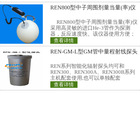
防止污水流入太平洋中，接下来再
应
相关产品
REN300+REN-3
子、伽玛报警仪
本报警仪由REN30
仪和REN-3He-N中
NaI30伽玛探头组
是采用特殊设计的
查看详情
有灵敏度高、操作
REN600A型α、
数据存储和超阈值
时给出x射线、γ射
射剂量率。考虑到