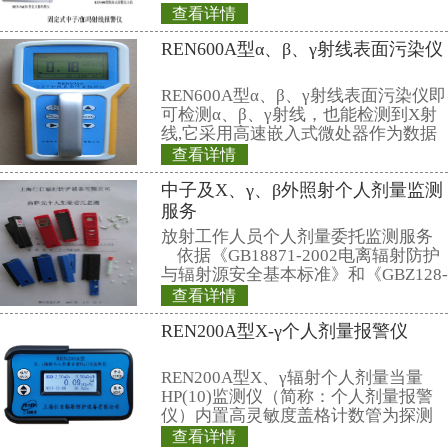
茎和小动物而受到了核辐射的污染
野猪肉是最健康的红肉之一，它们
比家养猪肉瘦肉更多。但福岛的野
么回事了。科学家检测了该地区的
现，其中放射性元素铯-137的含
人类可摄入量高出了300倍。
福岛第一核电站的运作人员近日启
冷藏系统，准备用它来建造一堵前
冰墙，将受损的核电站包围起来。
准备分阶段开启该系统，方便对其
和调整。该公司已经开启了靠近大