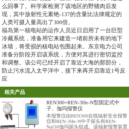
上四处横行。
2011年，一场地震和海啸使福岛
了严重摧毁，带有放射性的污水一
成污染。
在这次核事故发生几年之后，福岛
3000跃升至13000，在隔离区中
区的农业造成的破坏高达62万英镑(
民币)。
当地机构正在呼吁猎人们对这些野
但它们繁殖的速度太快，人们可以
策。
这些野猪由于食用带有放射性的庄