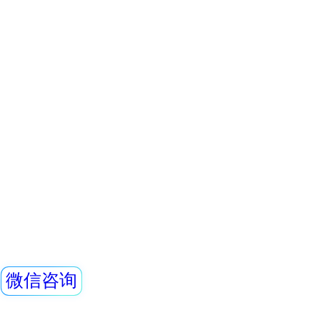
仪）内置高灵敏度
器，主要用来监测
查看详情
所中个人的X、γ以
REN800型中子周
具有响应快，测量
显示工作场所的剂
量，更换电池时，
REN800型中子周
永久保存。可选配Ren
采用高灵敏的进口He
器，反应速度快。
灵敏度高、抗γ性能
查看详情
好，即可用作便携
REN-GM-L型G
定式中子剂量监测
的RenRiRate辐
储的
REN系列智能化辐
REN300、REN300
主机配套使用,也可
RenRiArea辐射