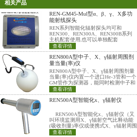
缓慢；（2）从经济性上面考虑，
低，再循环利用成本目前过高；（
的核不扩散政策的需要，防止一些
料后端循环的技术制作高浓缩铀或
武器。
二是“后处理”模式，就是用特
有价值的成分提取出来，经过加工
成核燃料元件，重新放到核反应堆中
电。
相关产品