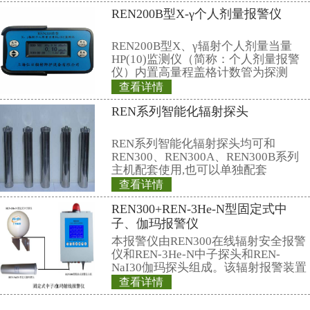
REN-GM45-Mul
能射线探头
REN系列智能化辐
REN300、REN300
主机配套使用,也可
RenRiArea辐射
查看详情
具有RS485/RS2
REN800A型中子
头均可单独外接报
情况下就地给出声光
量当量(率)仪
线类型：α、β、γ、
REN800A型中子
当量(率)仪内置一个
GM管作为探测器，
X、γ射线。该仪器
查看详情
高、抗γ性能好、能
REN500A型智能
外通过配套的RenRi
软件可将存储的数