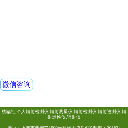
REN300、REN300
主机配套使用,也可
RenRiArea辐射
查看详情
具有RS485/RS2
REN300+REN-3
头均可单独外接报
情况下就地给出声光
子、伽玛报警仪
REN-GM-L型 GM管
本报警仪由REN30
仪和REN-3He-N中
NaI30伽玛探头组
是采用特殊设计的
查看详情
有灵敏度高、操作
数据存储和超阈值
时给出x射线、γ射
射剂量率。考虑到
速响应的需要，主