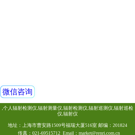
0.35/0.5mmPb
查看详情
表面材料 3、结构
REN500L型环境
料制作，加上专业
计，让您穿戴舒适；
气比释动能率仪
艺：做工精
REN500L环境监测
释动能率仪采用超
闪烁晶体作为探测器
机内置探测器使得
查看详情
范围。仪器满足《环
率测定规范》中低
该仪器除能测高能、
能对低能X射线进行
良好的能量响应特