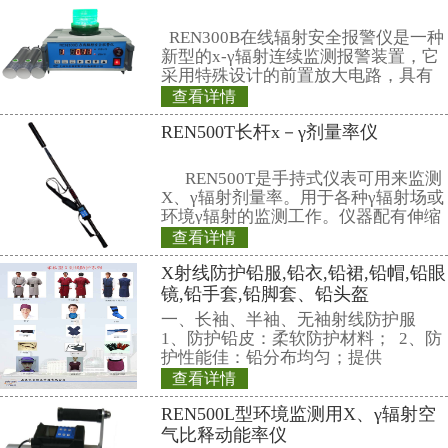
简介： REN700
检测系统是用于对
集装箱等车辆内运
染及辐射泄露水平
查看详情
统。该系统具有灵
REN300型在线x
广、响应时间短等
辐射报警、自动数
通过车辆照片等功
REN300在线x-
种新型的x-γ辐射
它采用特殊设计的
有灵敏度高、操作
查看详情
数据存储和超阈值
REN300B型在线
时给出xγ辐射剂量
作、应急快速响应
在辐射现场，实现
REN300B在线辐