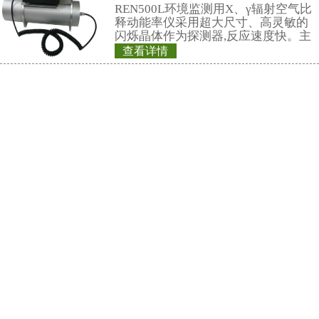
警，通过RS48
新型的x-γ辐射连
采用特殊设计的前
灵敏度高、操作方
查看详情
阈值报警等特点，能
REN500T长杆x－
剂量率；仪器内置
能，能存储10年的
供强大的RenLoca
REN500T是手
软件。考虑
X、γ辐射剂量率。
环境γ辐射的监测工
长杆，可用于测量
查看详情
较强放射性存在的
X射线防护铅服,铅衣
提供有效保护。此
RenRiRate辐射
镜,铅手套,铅脚套
一、长袖、半袖、
1、防护铅皮：柔软
护性能佳：铅分布