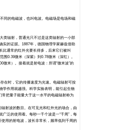
长不同的电磁波，也叫电波。电磁场是电场和磁
大类辐射，普通光只不过是这类辐射的一小部
实的证据。1887年，德国物理学家赫兹借助
长比通常的红外光要长得多，后来它们被叫
围0.39微米（深紫）到0.78微米（深红）。
，000微米）。接着就是射电波：所谓“微米波”的
质存在时，它的传播速度为光速。电磁辐射可按
物学作用就越强。科学实验表明，能引起生物
们常把量子能量大于这一水平的电磁辐射称为
的辐射波的数目。在可见光和红外光的场合，由
广泛的使用着。每秒一千个波是一“千周”，每
电台所使用的射电波，波长非常长，频率低到千周的