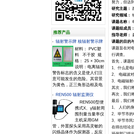
努力，但达
研究主题：
研究领域：
课题名称：
课题组成员
推荐产品
指导老师：
辐射警示牌 核辐射警示牌
课题的目的
课题旨在对
材料： PVC塑
料 不干胶 规
行调查。
格： 25 × 30cm
首先，课题
说明：电离辐射
1、什么是
警告标志的含义是使人们注
2、 电磁波
意可能发生的危险。其背景
3、电磁辐
为黄色，正三角形边框及电
其次，我们
离辐射标志图形均为黑
再次，我们
REN500 辐射监测仪
色，“当心电离辐射”用黑色
最后，我们
REN500型便
粗等线体字。标牌的尺寸、
1、 人们的
携式X、γ辐射周
形状和颜色及文字描述严格
围剂量当量率仪
2、毕节市的
按《GB 18871-200
主机采用GM
3、毕节市
管，外置探头采用高灵敏的
在得出结论
闪烁晶体作为探测器，反应
环保部门提