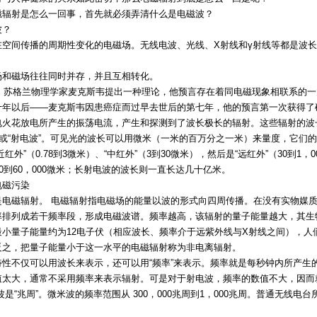
磁辐射是怎么一回事，首先就必须弄清什么是电磁波？
波？
在空间传播的周期性变化的电磁场。无线电波、光线、X射线和γ射线等都是波
场和磁场往往同时并存，并且互相转化。
，苏格兰物理学家麦克斯韦提出一种理论，他预言存在着同电磁现象相联系的一
十年以后——麦克斯韦因患癌症而过早去世后的第七年，他的预言第一次获得了确
电火花放电所产生的振荡电流，产生和探测到了波长极长的辐射。这些辐射的波
”或“射电波”。可见光的波长可以用微米（一米的百万分之一米）来量度，它们的范
近红外”（0.78到3微米）、“中红外”（3到30微米），然后是“远红外”（30到1
00到60，000微米；长射电波的波长则一直长达几十亿米。
电磁污染
是电磁辐射。 电磁辐射指电磁场的能量以波的形式向四周传播。在没有实物媒
率排列成若干频率段，形成电磁波谱。频率越高，该辐射的量子能量越大，其生
最小量子能量约为12电子伏（相应波长、频率介于远紫外线与X射线之间），人
反之，把量子能量小于这一水平的电磁辐射称为非电离辐射。
特性不仅可以用波长来表示，还可以用“频率”来表示。频率就是每秒钟内所产生
值太大，通常不采用频率来表示辐射。可是对于射电波，频率的数值不大，因而就
波是“兆周”。微米波的频率范围从 300，000兆周到1，000兆周。普通无线