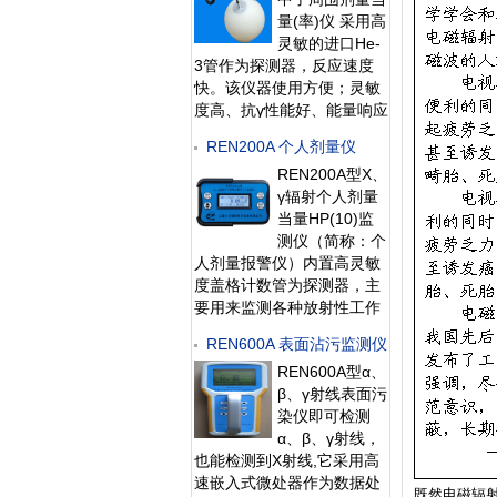
测效率；此外通过配套的
量(率)仪 采用高
RenRiRate辐射剂量管理软
灵敏的进口He-
件可将存储的数据读
3管作为探测器，反应速度
快。该仪器使用方便；灵敏
度高、抗γ性能好、能量响应
特性好，即可用作便携式仪
REN200A 个人剂量仪
器又可用作固定式中子剂量
REN200A型X、
监测仪。此外通过配套的
γ辐射个人剂量
RenRiRate辐射剂量管理软
当量HP(10)监
件可将存储的
测仪（简称：个
人剂量报警仪）内置高灵敏
度盖格计数管为探测器，主
要用来监测各种放射性工作
场所中个人的X、γ以及硬β
REN600A 表面沾污监测仪
射线的辐射，具有响应快，
REN600A型α、
测量范围宽的特点。能显示
β、γ射线表面污
工作场所的剂量当量率和累
染仪即可检测
积剂量，更换电池时，日期
α、β、γ射线，
及累积数据能永久保存。可
也能检测到X射线,它采用高
选配RenRiP
速嵌入式微处器作为数据处
既然电磁辐