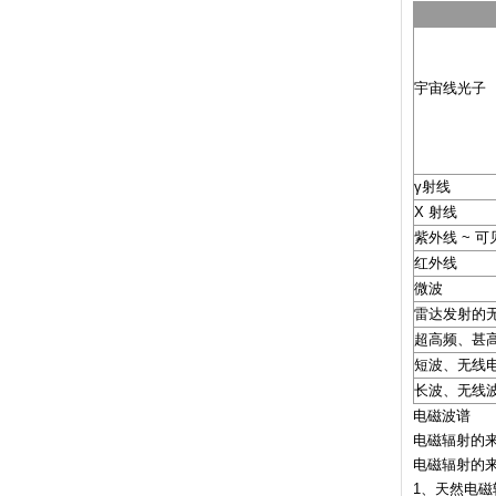
宇宙线光子
γ射线
X 射线
紫外线 ~ 可
红外线
微波
雷达发射的
超高频、甚
短波、无线
长波、无线
电磁波谱
电磁辐射的
电磁辐射的
1、天然电