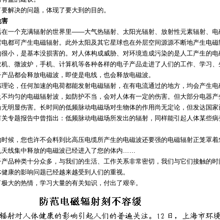
了要解决的问题，体现了要大到的目的。
危害
活在一个充满辐射的世界里——大气热辐射、太阳光辐射、放射性元素辐射、电
雷电都可产生电磁辐射。此外太阳及其它星球也在外层空间源源不断地产生电磁
响很小，是基本没损害的。对人体构成威胁、对环境造成污染的是人工产生的电
衣机、微波炉，手机、计算机等各种各样的电子产品走进了人们的工作、学习、
子产品都会释放电磁波，即使是电线，也会释放电磁波。
韦理论，任何加速的电荷都能发射电磁辐射，在有电流通过的地方，均会产生电
及不均匀的电磁辐射波，如防护不当，会对人体有一定的伤害。但大部分电器产
尚无明显伤害。长时间的低频脉动电磁场对生物体的作用尚无定论，但发达国家
有关专题报告中曾指出：低频脉动电磁场所发出的辐射，同样能引起人体某些病
的时候，您也许不会料到比高压电缆所产生的电磁波还要强的电磁辐射正笼罩着
机天线集中释放的电磁波已经进入了您的体内……
子产品种类十分众多，与我们的生活、工作关系非常密切，我们与它们接触的时
体健康的影响问题已经越来越受到人们的重视。
了极大的热情，学习大量的有关知识，付出了艰辛。