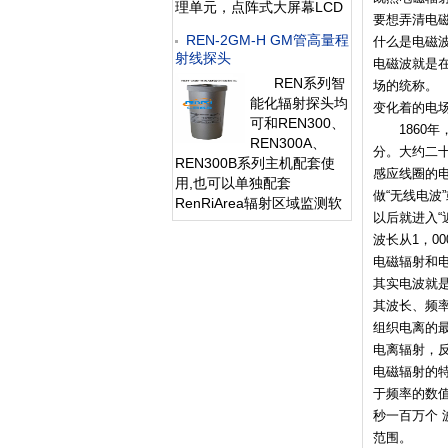
理单元，点阵式大屏幕LCD
要想弄清电
液晶显示，读数清晰、操作
REN-2GM-H GM管高量程
什么是电磁
方便，具有800条超大容量
射线探头
电磁波就是
数据存储。仪器采用进口的
REN系列智
场的统称。
大面积MICA盖革探测器，具
能化辐射探头均
有较高探测效率，可进行
变化着的电
可和REN300、
α、β辐射表面污染检测和
1860年
REN300A、
X、γ辐射剂
分。大约二
REN300B系列主机配套使
感应线圈的
用,也可以单独配套
做“无线电波
RenRiArea辐射区域监测软
以后就进入“
件使用。且具有
波长从1，0
RS485/RS232的通讯能力。
电磁辐射和
所有探头均可单独外接报警
灯，在超阈值的情况下就地
其实电波就
给出
其波长、频
组织电离的
电离辐射，
电磁辐射的
于频率的数
秒一百万个 
范围。