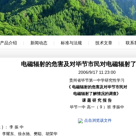
产品介绍
|
新闻动态
|
标准与法规
|
技术文章
|
联系
电磁辐射的危害及对毕节市民对电磁辐射
2006/9/17 11:23:00
贵州省毕节第一中学研究性学习
《
电磁辐射的危害及对毕节市民对
电磁辐射了解情况的调查》
课
题
研
究
报
告
毕节一中 高一（ 9 ）班 李振中
点击浏览该文件
 ) ： 李 振 中
： 李耀东、徐永驰、樊聪、胡荣华