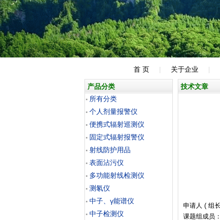
首 页
|
关于企业
|
产品分类
技术文章
所有分类
个人剂量报警仪
便携式辐射巡测仪
固定式辐射报警仪
射线防护用品
表面沾污仪
多功能射线检测仪
测氡仪
中子、γ能谱仪
申请人 ( 组长
中子检测仪
课题组成员