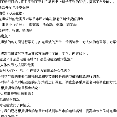
到了研究目的，而且学到了平时在教科书上所学不到的知识，提高了自身能力。
西部开发与环境保护
物理（涉及生物）
电磁辐射的危害及对毕节市民对电磁辐射了解情况的调查
：
李振中（组长）、李耀东、徐永驰、樊聪、胡荣华
聂祥荣、程鹏、杨德禄
与意义：
电磁波的各方面进行学习，如电磁波的产生、传播途径、对人体的危害等，对毕
组将对电磁波的本质及其它方面进行了解、学习。内容如下：
电磁波？什么是电磁辐射？什么是电磁辐射污染源？
对人体作用的机理和危害。
射会对人们的生活、生产等各方面造成什么危害？
将对毕节市的主要电磁辐射源和毕节市民身边的电磁辐射源进行调查。
将对毕节市民对电磁波的认识情况进行调查。调查主要采用匿名问卷调查的方式
将根据调查的结果得出结论：
身边有哪些电磁辐射源？
电磁辐射情况
民对电磁波的了解情况。
后，我们还将根据调查的结果针对减弱毕节市的电磁辐射、提高毕节市民对电磁
出有益的建议。