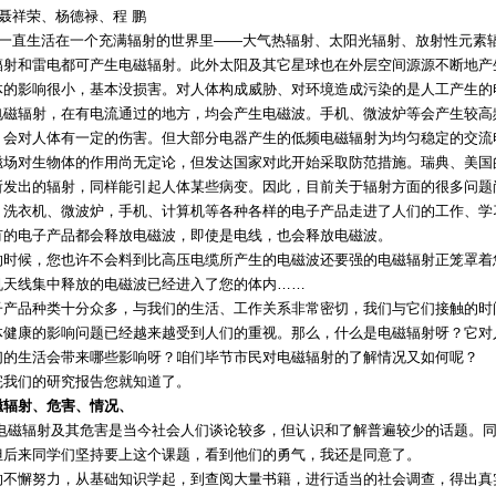
 聂祥荣、杨德禄、程 鹏
们一直生活在一个充满辐射的世界里——大气热辐射、太阳光辐射、放射性元素
辐射和雷电都可产生电磁辐射。此外太阳及其它星球也在外层空间源源不断地产
体的影响很小，基本没损害。对人体构成威胁、对环境造成污染的是人工产生的
电磁辐射，在有电流通过的地方，均会产生电磁波。手机、微波炉等会产生较高
，会对人体有一定的伤害。但大部分电器产生的低频电磁辐射为均匀稳定的交流
磁场对生物体的作用尚无定论，但发达国家对此开始采取防范措施。瑞典、美国
所发出的辐射，同样能引起人体某些病变。因此，目前关于辐射方面的很多问题
、洗衣机、微波炉，手机、计算机等各种各样的电子产品走进了人们的工作、学
有的电子产品都会释放电磁波，即使是电线，也会释放电磁波。
的时候，您也许不会料到比高压电缆所产生的电磁波还要强的电磁辐射正笼罩着
机天线集中释放的电磁波已经进入了您的体内……
子产品种类十分众多，与我们的生活、工作关系非常密切，我们与它们接触的时
体健康的影响问题已经越来越受到人们的重视。那么，什么是电磁辐射呀？它对
们的生活会带来哪些影响呀？咱们毕节市民对电磁辐射的了解情况又如何呢？
完我们的研究报告您就知道了。
磁辐射、危害、情况、
电磁辐射及其危害是当今社会人们谈论较多，但认识和了解普遍较少的话题。
但后来同学们坚持要上这个课题，看到他们的勇气，我还是同意了。
的不懈努力，从基础知识学起，到查阅大量书籍，进行适当的社会调查，得出真