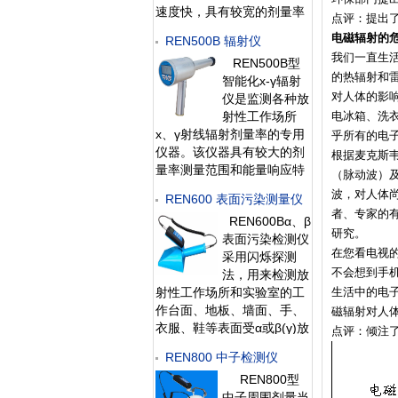
速度快，具有较宽的剂量率
点评：提出
测量范围。 该仪器除能测高
电磁辐射的
REN500B 辐射仪
能、低能γ射线外，还能对低
我们一直生
REN500B型
能X射线进行准确的测量，
的热辐射和
智能化х-γ辐射
具有良好的能量响应特性。
对人体的影
仪是监测各种放
此外通过配套的RenR
射性工作场所
电冰箱、洗
х、γ射线辐射剂量率的专用
乎所有的电
仪器。该仪器具有较大的剂
根据麦克斯
量率测量范围和能量响应特
（脉动波）
性。此外通过配套的
波，对人体
REN600 表面污染测量仪
RenRiRate剂量率管理软件
者、专家的
REN600Bα、β
可将存储的数据读出后分
研究。
表面污染检测仪
析。该仪器广泛用于卫生、
在您看电视
采用闪烁探测
环保、冶金、石油、化工、
不会想到手
法，用来检测放
医院、加速器、工业探伤
射性工作场所和实验室的工
生活中的电
作台面、地板、墙面、手、
磁辐射对人
衣服、鞋等表面受α或β(γ)放
点评：倾注
射性污染的程度，也可对密
REN800 中子检测仪
封型α、β同位素泄漏水平进
REN800型
行检测。仪器具有较高的探
中子周围剂量当