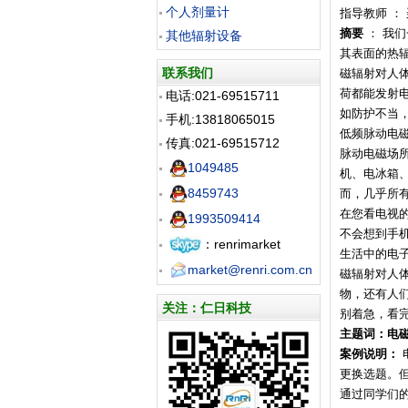
个人剂量计
指导教师 ：
摘要
： 我
其他辐射设备
其表面的热
联系我们
磁辐射对人
荷都能发射
电话:021-69515711
如防护不当
手机:13818065015
低频脉动电
传真:021-69515712
脉动电磁场
1049485
机、电冰箱
8459743
而，几乎所
在您看电视
1993509414
不会想到手
：renrimarket
生活中的电
market@renri.com.cn
磁辐射对人
物，还有人
关注：仁日科技
别着急，看
主题词：电
案例说明：
更换选题。
通过同学们