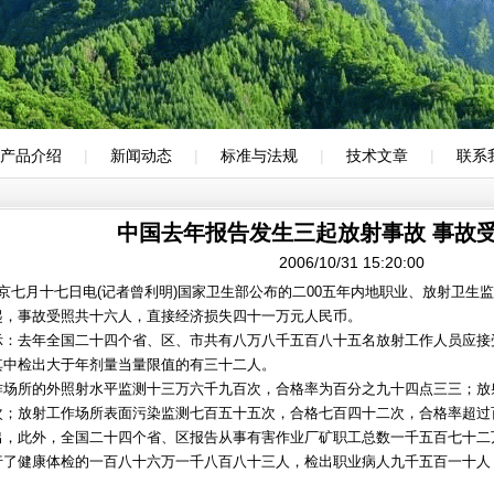
产品介绍
|
新闻动态
|
标准与法规
|
技术文章
|
联系
中国去年报告发生三起放射事故 事故
2006/10/31 15:20:00
七月十七日电(记者曾利明)国家卫生部公布的二00五年内地职业、放射卫生
起，事故受照共十六人，直接经济损失四十一万元人民币。
去年全国二十四个省、区、市共有八万八千五百八十五名放射工作人员应接
其中检出大于年剂量当量限值的有三十二人。
所的外照射水平监测十三万六千九百次，合格率为百分之九十四点三三；放
次；放射工作场所表面污染监测七百五十五次，合格七百四十二次，合格率超过
此外，全国二十四个省、区报告从事有害作业厂矿职工总数一千五百七十二
行了健康体检的一百八十六万一千八百八十三人，检出职业病人九千五百一十人