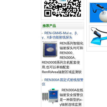
推荐产品
REN-GM45-Mul α、β、
γ、X多功能射线探头
REN系列智能化
辐射探头均可和
REN300、
REN300A、
REN300B系列主机配套使
用,也可以单独配套
RenRiArea辐射区域监测软
件使用。且具有
REN300A 固定式射线报警
RS485/RS232的通讯能力。
仪
所有探头均可单独外接报警
REN300A在线
灯，在超阈值的情况下就地
辐射安全报警仪
给出声光报警。 1、测量射
是一种新型的x-
线类型：α、β、γ、X射线
γ辐射连续监测
2、探测器：