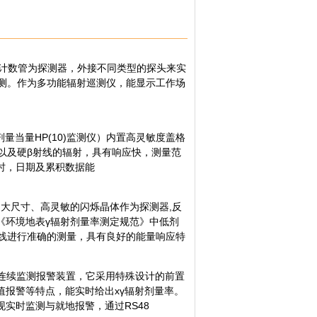
格计数管为探测器，外接不同类型的探头来实
检测。作为多功能辐射巡测仪，能显示工作场
剂量当量HP(10)监测仪）内置高灵敏度盖格
以及硬β射线的辐射，具有响应快，测量范
时，日期及累积数据能
用超大尺寸、高灵敏的闪烁晶体作为探测器,反
《环境地表γ辐射剂量率测定规范》中低剂
射线进行准确的测量，具有良好的能量响应特
辐射连续监测报警装置，它采用特殊设计的前置
报警等特点，能实时给出xγ辐射剂量率。
实时监测与就地报警，通过RS48