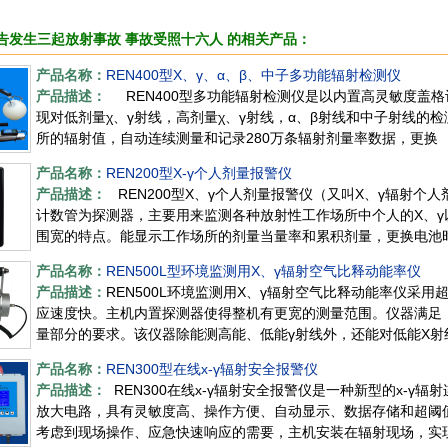
告发生三起放射事故 事故受照十六人 的相关产品：
产品名称：
REN400型X、γ、α、β、中子多功能辐射检测仪
产品描述：
REN400型多功能辐射检测仪是以内置高灵敏度盖
现对低剂量χ、γ射线，高剂量χ、γ射线，α、β射线和中子射线的
所的辐射值，自动连续测量和记录280万条辐射剂量率数据，更换
产品名称：
REN200型X-γ个人剂量报警仪
产品描述：
REN200型X、γ个人剂量报警仪（又叫X、γ辐射个人
计数管为探测器，主要用来监测各种放射性工作场所中个人的X、γ
围宽的特点。能显示工作场所的剂量当量率和累积剂量，更换电池
产品名称：
REN500L型环境监测用X、γ辐射空气比释动能率仪
产品描述：
REN500L环境监测用X、γ辐射空气比释动能率仪采
应速度快。主机内置探测器使得整机有更宽的测量范围。仪器满足
量部分的要求。该仪器除能测高能、低能γ射线外，还能对低能X
性。此外通过
产品名称：
REN300型在线x-γ辐射安全报警仪
产品描述：
REN300在线x-γ辐射安全报警仪是一种新型的x-γ
放大电路，具有灵敏度高、操作方便、自动显示、数据存储和超阈值
考虑到现场操作、应急快速响应的需要，主机安装在辐射现场，实现