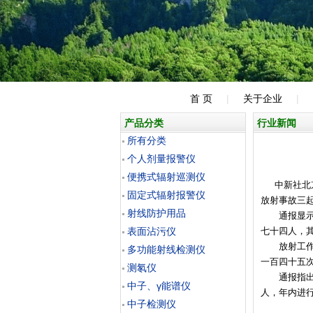
首 页
|
关于企业
|
产品分类
行业新闻
所有分类
个人剂量报警仪
便携式辐射巡测仪
中新社北京
固定式辐射报警仪
放射事故三
射线防护用品
通报显示：
表面沾污仪
七十四人，
放射工作场
多功能射线检测仪
一百四十五
测氡仪
通报指出，
中子、γ能谱仪
人，年内进
中子检测仪