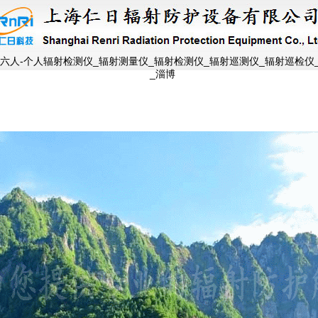
六人-个人辐射检测仪_辐射测量仪_辐射检测仪_辐射巡测仪_辐射巡检仪
_淄博