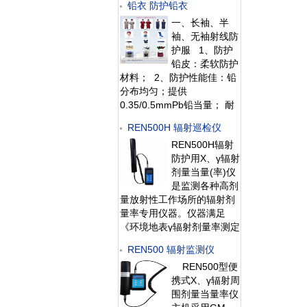
铅衣 防护铅衣
RS485/RS232的通讯能力。
一、长袖、半
所有探头均可单独外接报警
袖、无袖射线防
灯，在超阈值的情况下就地
护服 1、防护
给出声光报警。 1、测量射
铅皮：柔软防护
线类型：X、γ射线2、探测
材料； 2、防护性能佳：铅
器：3个GM
分布均匀；提供
0.35/0.5mmPb铅当量； 耐
磨、易清洗表面材料 3、结
REN500H 辐射巡检仪
构设计：采用多层材料制
REN500H辐射
作，加上专业的人性化结构
防护用X、γ辐射
设计，让您穿戴舒适； 4、
剂量当量(率)仪
精密制作工艺：做工精
是监测各种高剂
量放射性工作场所的辐射剂
量率专用仪器。仪器满足
《环境地表γ辐射剂量率测定
规范》中高剂量部分的要
REN500 辐射监测仪
求。该仪器除能测高能γ射线
REN500型便
外，还能对低能X射线进行
携式X、γ辐射周
准确的测量，具有良好的能
围剂量当量率仪
量响应特性。此外通过配套