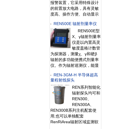
报警装置，它采用特殊设计
的前置放大电路，具有灵敏
度高、操作方便、自动显示
和超阈值报警等特点，能实
REN500E 辐射剂量率仪
时给出xγ辐射剂量率；仪器
REN500E型
内置海量数据存储功能，能
X、γ辐射剂量率
存储10年的历史数据且标配
仪是以内置高灵
提供强大的RenLocal辐射监
敏度盖格计数管
测数据分析软件。考虑
为探测器，测量χ、γ和硬β
辐射的多功能便携式剂量率
仪。作为辐射巡测仪，能显
示工作场所的剂量当量率和
REN-3GM-H 半导体超高
累积剂量，自动连续测量和
量程射线探头
记录1600条辐射剂量率数
REN系列智能化
据，更换电池时，日历、时
辐射探头均可和
间及检测数据能永久
REN300、
REN300A、
REN300B系列主机配套使
用,也可以单独配套
RenRiArea辐射区域监测软
件使用。且具有