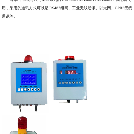
的剂量数据。
2.3
软件系统可选配多种
REN
系
本软件系统可选配多种类型的
REN
系列射线探头
含：
X
、γ、
α
、
β
、中子五种射线，通过选用不同的探
的高灵敏度探头到防护级的高量程实现，探头的能量
12keV
。
2.4
、高、低阈值报警，信息多
息的方式
报警主机有高、低两种阈值，当辐射场剂量超标