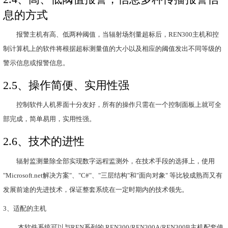
2.1
、监测过程实现全自动
24
小
该监测过程由计算机，智能化仪表和光电执行部
机作为控制大脑，只需预先设置好合适的参数就能自
采集、声光报警、报警连锁等功能。该系统一天
24
小
测运行。
2.2
、能存储
5
年以上的历史数据
系统中的
20
个探头每天每时刻都在连续运行和监
量数据通过系统的处理后，能在保证系统稳定运行的
的时间。这些保存下的数据为辐射剂量异常时和异常