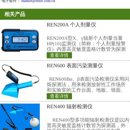
3
、适配的主机
本软件系统可以与
REN
系列的
REN300/REN300A
用，采用的通讯方式可以是
RS485
组网、工业无线通
通讯等。