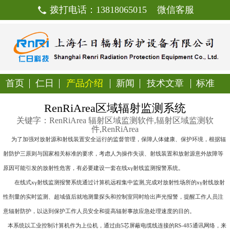
拨打电话：13818065015
首页
仁日
产品介绍
新闻
技
RenRiArea区域辐射监
关键字：RenRiArea 辐射区域监测软件
件,RenRiArea
为了加强对放射源和射线装置安全运行的监督管理，保障人
射防护三原则与国家相关标准的要求，考虑人为操作失误、射线