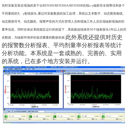
原因可能引发的放射性危害，有必要建设一套在线
x
γ射线监测
在线式
x
γ射线监测报警系统通过计算机远程集中监测
,
完成
性剂量的实时监测、超域值后就地测量探头和控制室同时给出声
意辐射防护，以达到保护工作人员安全和提高辐射事故应急处理
本系统以工业控制计算机作为上位机，通过由
5
芯屏蔽电缆线
实时采集安装在现场的若干台
REN300/REN
300A
/REN300B
在线
不同量程的
X
、γ射线探头
.
通过对采集数据的加工处理，系统以
动态图形符号、动态颜色、报警声音的方式向管理人员和现场工
量率信息。同时在保证系统稳定运行的前提下，系统能连续保存
此外系统
史数据，为辐射环境评价提供重要的数据依据
.
的报警数分析报表、平均剂量率分