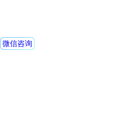
较强放射性存在的
REN500E 辐射剂
提供有效保护。此
RenRiRate辐射
REN500E型X、
内置高灵敏度盖格
测量χ、γ和硬β辐
量率仪。作为辐射
查看详情
作场所的剂量当量
REN300加REN-3
动连续测量和记录16
数据，更换电池时
报警仪器
测数据能永久
本报警仪由REN30
仪和REN-3He-N中
NaI30伽玛探头组
是采用特殊设计的
查看详情
有灵敏度高、操作
数据存储和超阈值