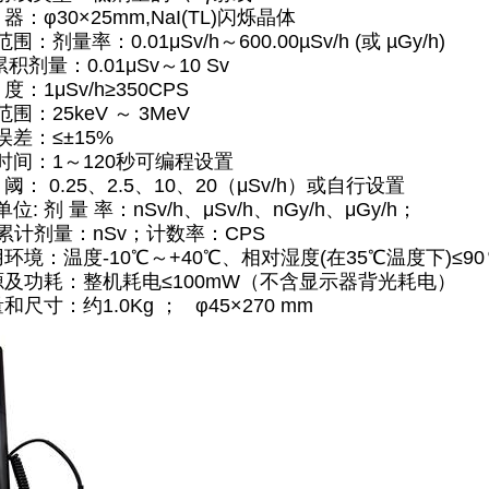
器：φ30×25mm,NaI(TL)闪烁晶体
：剂量率：0.01μSv/h～600.00µSv/h (或 µGy/h)
：0.01μSv～10 Sv
度：1μSv/h≥350CPS
围：25keV ～ 3MeV
差：≤±15%
时间：1～120秒可编程设置
 阈： 0.25、2.5、10、20（μSv/h）或自行设置
: 剂 量 率：nSv/h、μSv/h、nGy/h、μGy/h；
量：nSv；计数率：CPS
环境：温度-10℃～+40℃、相对湿度(在35℃温度下)≤90
源及功耗：整机耗电≤100mW（不含显示器背光耗电）
和尺寸：约1.0Kg ； φ45×270 mm