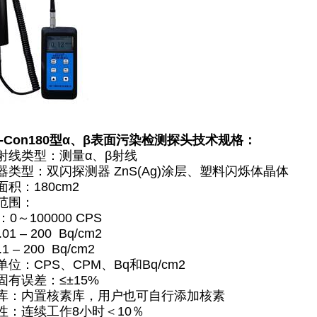
N-Con180型α、β表面污染检测探头技术规格：
射线类型：测量α、β射线
器类型：双闪探测器 ZnS(Ag)涂层、塑料闪烁体晶体
积：180cm2
范围：
～100000 CPS
 – 200 Bq/cm2
– 200 Bq/cm2
位：CPS、CPM、Bq和Bq/cm2
固有误差：≤±15%
库：内置核素库，用户也可自行添加核素
性：连续工作8小时＜10％