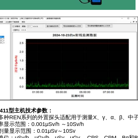
N411型主机技术参数：
多种REN系列的外置探头适配用于测量X、γ、α、β、中
示范围：0.001μSv/h ～10Sv/h
量显示范围：0.01μSv～10Sv
位：μSv/h、μGy/h、μSv、μGy、 CPS、CPM、Bq和Bq