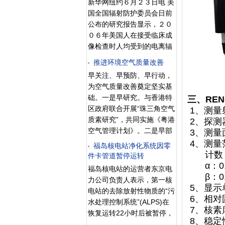
原子能机构的合作带来负面
新华网纽约６月２３日电 美
理学有本末倒置之嫌，这是
交流。这次研讨会由中华医
影响”。 目前，安理会常任
国全国辐射防护委员会日前
从原子核的质量
学会放射医学与防护学分会
理事国仍未就英法两国３日
公布的研究报告显示，２０
和解放军辐射医学专业委员
提交的有关伊朗核问题的决
０６年美国人在接受临床成
会主办，军事医学科学院放
议草案达成一致
像检查时人均受到的电离辐
射与辐射医学研究所承办。
射量比１９９８年增加了近
中国工程院吴德昌院士、程
推进环境空气质量改善
５倍。报告提醒说，放射性
天民院士、潘自强院士、陈
早关注、早预防、早行动，
医学检查的副作用不容忽
君石院士，中国科学院秦伯
为空气质量改善奠定坚实基
视。 根据这份报告，人类以
益院士、贺福初院士等到会
础。一是早研究。与香港特
三、RE
前受到的主要是天然辐射，
并参加了讨论。 作为放
区政府联合开展“珠三角空气
1、测量
如今主要是影像诊断过程中
射医学与辐射防护学领域相
质素研究”，共同实施《粤港
2、探测
的辐射。报告主要作者弗雷
互交流学习的一次重要活
空气管理计划》。二是早部
3、测量面
德·梅特勒博士说：“这绝对
动，此次研讨会得到了军内
署。2009年，出台全国首个
4、测量
是一个警讯。与医疗辐射相
福岛核电站净化系统因零
外从事放射医学与辐射防护
大气污染防治政府规章《广
计数：0
件卡管道暂停运转
比，现在其他各种辐射实在
学专家的积极响应。本届研
东省珠江三角洲大气污染防
α：0.01
算不了什么。” 放射学的发
福岛核电站的运营者东京电
讨会共收录到研讨论文48
治办法》。三是早行动。建
β：0.1 
展从根本上改变了医疗手
力公司负责人表示，第一核
篇，反映出的信息令人欣
成国内领先的区域空气质量
5、显示单
段。通过ＣＴ扫描和核医学
电站的去除放射性物质的“污
喜：军内外放射
监测网络和区域空气质量监
6、相对
检查，医生能够迅速
水处理控制系统”(ALPS)在
测重点实验室。 抓分
7、核素
恢复运转22小时后被暂停，
区、重引导、优准入，促进
8、稳定
原因是橡胶零件卡在其中一