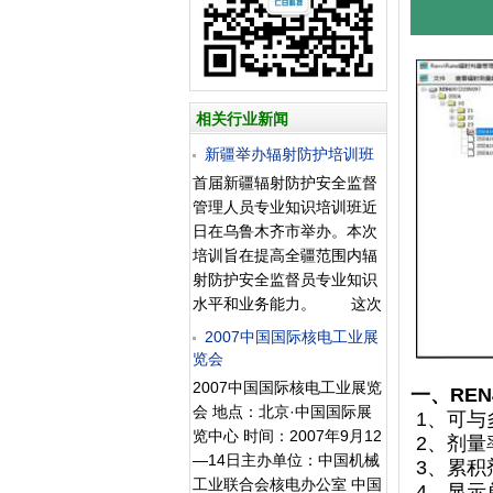
相关行业新闻
新疆举办辐射防护培训班
首届新疆辐射防护安全监督
管理人员专业知识培训班近
日在乌鲁木齐市举办。本次
培训旨在提高全疆范围内辐
射防护安全监督员专业知识
水平和业务能力。 这次
培训的内容涉及环境监察和
2007中国国际核电工业展
环境执法、辐射环境管理法
览会
律法规、辐射安全管理制度
2007中国国际核电工业展览
一、RE
及程序、放射性基础知识及
会 地点：北京·中国国际展
1、可与
防护基础知识、辐射安全监
览中心 时间：2007年9月12
2、剂量率显
督管理的内容与方法等科
—14日主办单位：中国机械
3、累积剂
目。全疆有110名环保系统
工业联合会核电办公室 中国
4、显示单