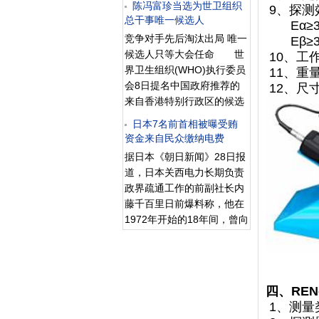
陈冯富珍当选为世卫组织
区域经济环境协调发展。优
9、探测
个管道内。 “污水处理控制
总干事唯一候选人
化产业布局。引导石化、钢
Eα≥35
系统”于27日凌晨在福第一核
铁、火电等重点行业和重大
竞争对手先后淘汰出局 唯一
Eβ≥35
电站恢复运转，但22小时后
产业合理布局，严格实施环
候选人只等大会任命 世
10、工作
因管道内水压急剧下降而被
保规划和主体功能区规划。
界卫生组织(WHO)执行委员
11、重量
暂停。 该系统作为解决核电
优化产业结构。加快发展现
会8日提名中国政府推荐的
12、尺寸
站积存辐射水问题的办法被
代服务业、先进制造业等绿
来自香港特别行政区的候选
寄予很大希望。目前在地下
色经济，从严控制“两高一
人陈冯富珍女士为世卫组织
设施和蓄水池内积存了近44
日本7名前首相被曝受贿
资”和产能过剩项目。优化能
总干事唯一候选人，提交9
资金来自民众缴纳电费
万吨污水，据专家们评估，
源结构。积极稳妥发展核电
日召开的世卫组织大会，由
在技术隧道内还有1.5万吨。
据日本《朝日新闻》28日报
等清洁能源，做好全省一次
193个成员审议批准。提名
因地下水升高涌入，地下设
道，日本关西电力长期负责
能源消费结构
获得世卫组织大会批准后，
施内的污水量每日增加400
政界疏通工作的前副社长内
陈冯富珍女士将正式担任世
吨。
藤千百里日前爆料称，他在
卫组织下任总干事，接替今
1972年开始的18年间，曾向
年5月22日因病去世的前总
7位时任首相在“年中和年末
干事李钟郁博士。 “决
分别献金1000万日元(约合
赛”胜出 世卫组织执委会
人民币60万元)”。据称，这
宣布，在34名执委当天对5
些资金用于影响政府在建立
名总干事候选人的秘密投票
四、RE
核电站、发展电力公司等方
中，科威特推荐的世卫组织
1、测量
面的决策。 报道称，91岁的