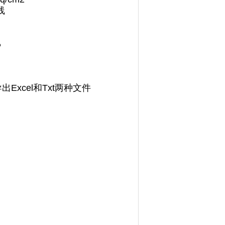
线
％
Excel和Txt两种文件