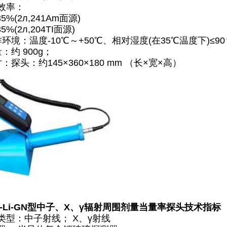
效率：
%(2л,241Am面源)
%(2л,204TI面源)
环境：温度-10℃～+50℃、相对湿度(在35℃温度下)≤90
：约 900g；
：探头：约145×360×180 mm （长×宽×高）
N-Li-GN型中子、X、γ辐射周围剂量当量率探头技术指标
类型：中子射线； X、γ射线