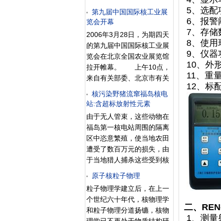
的辐射安全监督管理的骨干
动力工程学会核电委员会 中
5、选配
第九届中国国际核工业展
参加了培训，其中有106名
国水利电力物资流通协会&
6、报警
览会开幕
学员通过了考核拿到了上岗
7、存储
证，通过率为96.4％。
2006年3月28日，为期四天
8、使用环
的第九届中国国际核工业展
9、仪器
览会在北京全国农业展览馆
10、外形
拉开帷幕。 上午10点，
11、重
来自有关部委、北京市有关
12、标配
单位的领导以及各国驻华使
核污染野猪流窜福岛核电
节等中外来宾2000多人出席
站:含超标放射性元素
了开幕式。国防科工委副主
由于无人管束，这些动物在
任、国家原子能机构主任孙
福岛第一核电站周围的隔离
勤出席开幕式并致词。中国
区中恣意繁殖，使当地农田
核工业集团公司总经理康日
遭受了数百万元的损失，由
新在开幕式上发表讲
于当地猎人捕杀这些受到核
话。 孙勤在致词中指
污染的动物的速度不够快，
出，作为世界核能发展的一
原子核粒子物理
近年来，福岛野猪的数量增
部分，中国的和平利用核能
粒子物理学建立后，在上一
长了330%。 近年来，福岛
事业在过去二十多年中取得
个世纪六十年代，核物理学
野猪的数量增长了330%，
二、REN
了长足的进步，形成了包括
和粒子物理分道扬镳，核物
对该地区的农业造成的破坏
1、测量
核电、核燃料循环及核技术