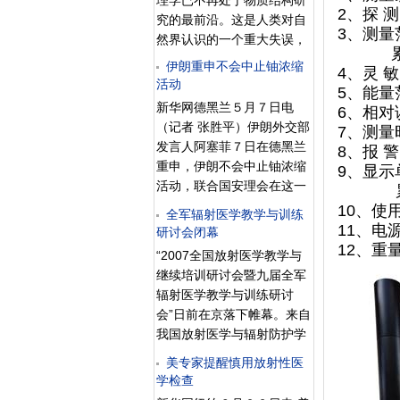
理学已不再处于物质结构研
高达62万英镑（约合571万
2、探 测 
应用等在内的完整的核工业
究的最前沿。这是人类对自
人民币）。近年来，福岛野
3、测量范围
体系。随着中国经济持续、
然界认识的一个重大失误，
猪的数量增长了330%，对
累积剂量
快速地向前发展，作为安
也是近代物理学的一个悲
该地区的农业造成的破坏高
伊朗重申不会中止铀浓缩
4、灵 敏 
全、清洁的能源选择之一，
剧。原子核是微观物质的基
活动
达62万英镑(约合571万人民
5、能量范
核能对中国社会和经济发展
石，在某种意义上说，无论
币)。 当地机构正在呼吁猎
新华网德黑兰５月７日电
6、相对误
的重要作用已日渐凸现。目
是基本粒子理论或原子理论
人们对这些野猪进行捕杀，
（记者 张胜平）伊朗外交部
7、测量
前，中国政府已决定将核电
都应该建立在原子核理论基
但它们繁殖的速度太快，人
发言人阿塞菲７日在德黑兰
8、报 警
作为中国新
础上。原子只是原子核在核
们可以说是束手无策。当地
重申，伊朗不会中止铀浓缩
9、显示单位
外空间(0.1纳米)的一个表
机构正在呼吁猎人们对这些
活动，联合国安理会在这一
累计剂
象，而且是一种特殊(如地球
野猪进行捕杀，但它们繁殖
问题上的介入是不合理的。
10、使用
全军辐射医学教学与训练
环境)的物相，原子核在核外
的速度太快，人们可以说是
阿塞菲当天在例行的新闻发
11、电
研讨会闭幕
空间更普遍的存在的物相是
束手无策。 图为福岛第一核
布会上说，那些提交伊朗核
12、重量
等离子态。最简单的核是氢
“2007全国放射医学教学与
电站，在2011年的一场大地
问题决议草案的国家都是
原子核，也称为质子，另一
继续培训研讨会暨九届全军
震中严重受损。图为
有“政治动机”的，伊朗不会
个核子称为中子，核子是最
辐射医学教学与训练研讨
放弃自己的权利，中止铀浓
基本的粒子，其它的物理粒
会”日前在京落下帷幕。来自
缩活动不在考虑日程上。他
子如介子、轻子等都是原子
我国放射医学与辐射防护学
说，安理会的介入将会把合
核反应的产物，在原子核反
领域的近百名专家教授，围
作变为对抗，“很明显，安理
美专家提醒慎用放射性医
应中最基本量子数是核的质
绕推动我国放射医学与辐射
学检查
会的行动将会给我们与国际
量数A，这是个守恒量。物
防护学的发展这一专题进行