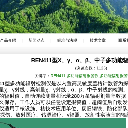
产品介绍
|
新闻动态
|
标准与法规
|
技术文章
|
联系
REN411型X、γ、α、β、中子多功能
(浏览次数：1125)
关键字：
REN411 多功能辐射报警仪,多功能辐射报警仪
11型多功能辐射检测仪是以内置高灵敏度盖格计数管为
量χ、γ射线，高剂量χ、γ射线，α、β、中子射线的检测
的辐射值，自动连续测量和记录280万条辐射剂量率数
久保存。工作人员可以任意设定报警值，超阈值后自动发
仪适用于核设施、核技术应用单位、废旧钢铁、防化部队
损探伤、放射医疗、钴源治疗、γ辐照、放射性实验室的