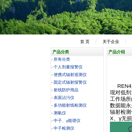
首 页
|
关于企业
|
产品分类
产品介绍
所有分类
个人剂量报警仪
便携式辐射巡测仪
固定式辐射报警仪
REN4
射线防护用品
现对低剂
表面沾污仪
工作场所
数据能永
多功能射线检测仪
辐射检测
测氡仪
X、γ无
中子、γ能谱仪
中子检测仪