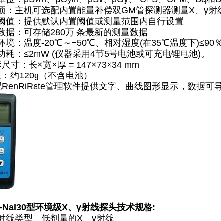
项：主机可选配内置能量补偿双GM管探测器测量X、γ射
阈值：提供默认内置阈值或测量范围内自行设置
数据：可存储280万 条最新的测量数据
境：温度-20℃～+50℃、相对湿度(在35℃温度下)≤90
功耗：≤2mW (仪器采用4节5号电池或可充电锂电池)。
尺寸：长×宽×厚 = 147×73×34 mm
量：约120g（不含电池）
RenRiRate管理软件提供文字、曲线图形显示，数据可导出
-NaI30型环境级X、γ射线探头技术规格:
射线类型：低剂量的X、γ射线