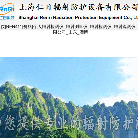
警仪|REN411|价格|个人辐射检测仪_辐射测量仪_辐射检测仪_辐射巡测
限公司_山东_淄博