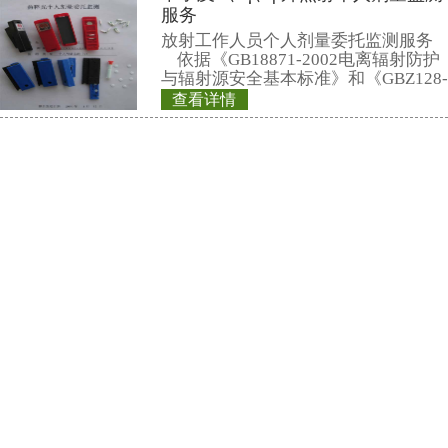
在辐射现场，实现
REN系列智能化
警，通过RS48
REN300、REN300
主机配套使用,也可
RenRiArea辐射
查看详情
具有RS485/RS2
REN200B型X-γ
头均可单独外接报
情
REN200B型X、γ
HP(10)监测仪（
仪）内置高量程盖
器，主要用来监测
查看详情
所的X、γ以及硬β
REN320型立柱式
宽的测量范围。能
量当量率和累积剂
仪
日期及累积数据能
REN320立柱式X
RenRiPersonal个人