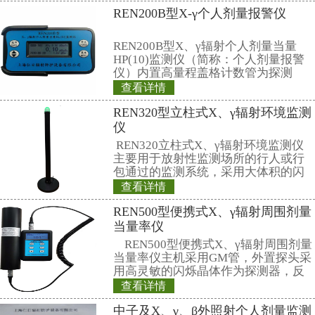
广州市质检所有关专家指出，一般
其子体浓度为50Bq/m3以下，而
一类民居房
相关产品
REN300型在线x
REN300在线x-
种新型的x-γ辐射
它采用特殊设计的
有灵敏度高、操作
查看详情
数据存储和超阈值
REN-3He-N型
时给出xγ辐射剂量
作、应急快速响应
探头