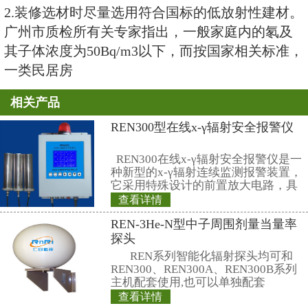
左右。
2.建筑材料。大量使用的石料、矿
沙石、水泥及石膏之类，易释放氡
3.室内装饰装修材料。天然石材、
石如果放射性超标，可以致室内氡
4.燃气。在烧天然气和液化石油气
风不好，其中的氡将全部释放到室
广州市质检所的专家指出，普通家
几种办法，防范住房氡污染：
1.购房时考虑进行室内氡浓度检测
2.装修选材时尽量选用符合国标的