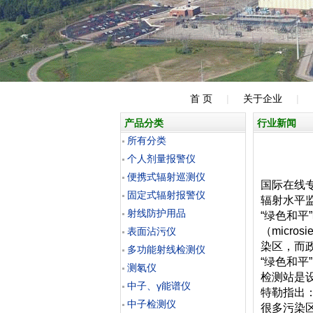
首 页
|
关于企业
|
产品分类
行业新闻
所有分类
个人剂量报警仪
便携式辐射巡测仪
国际在线
固定式辐射报警仪
辐射水平
射线防护用品
“绿色和平
（micr
表面沾污仪
染区，而
多功能射线检测仪
“绿色和
测氡仪
检测站是
中子、γ能谱仪
特勒指出
中子检测仪
很多污染