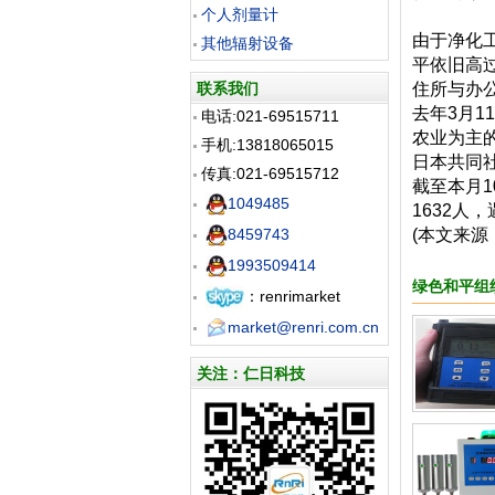
个人剂量计
由于净化工
其他辐射设备
平依旧高
联系我们
住所与办
去年3月1
电话:021-69515711
农业为主
手机:13818065015
日本共同社
传真:021-69515712
截至本月1
1049485
1632人
8459743
(本文来源
1993509414
绿色和平组
：renrimarket
market@renri.com.cn
关注：仁日科技