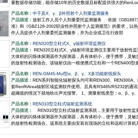
量数据存储功能，能存储10年的历史数据且标配提供强大的RenLo
产品名称：
中子及X、γ、β外照射个人剂量监测服务
产品描述：
放射工作人员个人剂量委托监测服务 依据《GB18871
准》和《GBZ128-2002职业性外照射个人监测规范》的要求，
作人员提供个人剂量委托监测服务，并为企业或卫生行政部
产品名称：
REN320型立柱式X、γ辐射环境监测仪
产品描述：
REN320立柱式X、γ辐射环境监测仪主要用于放射性
大体积的闪烁体探测器作为探测器，具有体积小，便于携带，灵敏
的放射性检测场合。该辐射仪由一根便携式立柱和一个REN400
产品名称：
REN-GM45-Mul型α、β、γ、X多功能射线探头
产品描述：
REN系列智能化辐射探头均可和REN300、REN300A
套RenRiArea辐射区域监测软件使用。且具有RS485/RS23
超阈值的情况下就地给出声光报警。 1、测量射线类型：α、β、γ
产品名称：
REN310型立柱式辐射监测系统
产品描述：
REN310型立柱式辐射监测系统，主要用于放射性监
大体积的闪烁体探测器作为探测器，具有体积小，便于携带，灵敏
的放射性检测场合。该系统主要由安装在现场的立柱和远程计算机