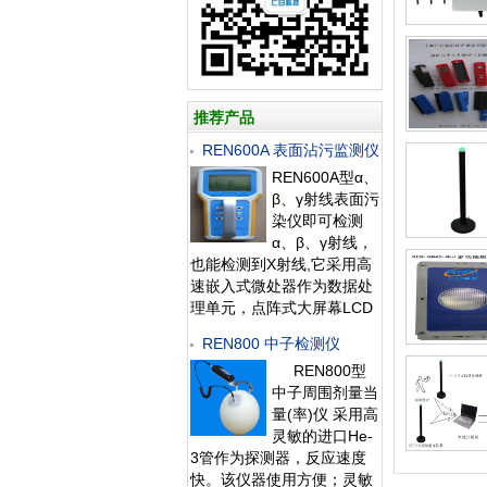
推荐产品
REN600A 表面沾污监测仪
REN600A型α、
β、γ射线表面污
染仪即可检测
α、β、γ射线，
也能检测到X射线,它采用高
速嵌入式微处器作为数据处
理单元，点阵式大屏幕LCD
液晶显示，读数清晰、操作
REN800 中子检测仪
方便，具有800条超大容量
REN800型
数据存储。仪器采用进口的
中子周围剂量当
大面积MICA盖革探测器，具
量(率)仪 采用高
有较高探测效率，可进行
灵敏的进口He-
α、β辐射表面污染检测和
3管作为探测器，反应速度
X、γ辐射剂
快。该仪器使用方便；灵敏