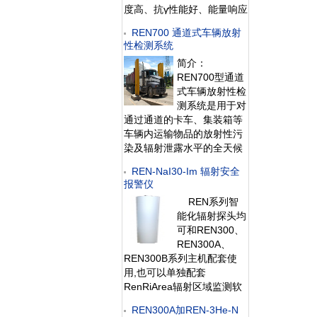
度高、抗γ性能好、能量响应
特性好，即可用作便携式仪
REN700 通道式车辆放射
器又可用作固定式中子剂量
性检测系统
监测仪。此外通过配套的
简介：
RenRiRate辐射剂量管理软
REN700型通道
件可将存储的
式车辆放射性检
测系统是用于对
通过通道的卡车、集装箱等
车辆内运输物品的放射性污
染及辐射泄露水平的全天候
探测系统。该系统具有灵敏
REN-NaI30-Im 辐射安全
度高、探测范围广、响应时
报警仪
间短等特点，可实现自动辐
REN系列智
射报警、自动数据存储、自
能化辐射探头均
动抓拍通过车辆照片等功
可和REN300、
能。主要安装在核
REN300A、
REN300B系列主机配套使
用,也可以单独配套
RenRiArea辐射区域监测软
件使用。且具有
REN300A加REN-3He-N
RS485/RS232的通讯能力。