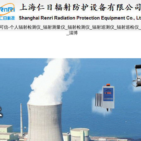
信-个人辐射检测仪_辐射测量仪_辐射检测仪_辐射巡测仪_辐射巡检仪_
_淄博