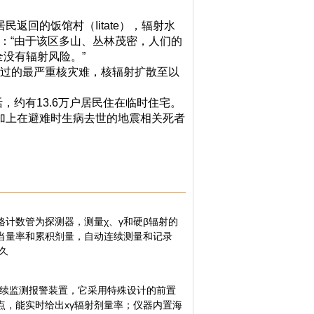
返回的饭馆村（Iitate），辐射水
：“由于该区多山、丛林茂密，人们的
没有辐射风险。”
过的最严重核灾难，核辐射扩散至以
，约有13.6万户居民住在临时住宅。
如果加上在避难时生病去世的地震相关死者
格计数管为探测器，测量χ、γ和硬β辐射的
当量率和累积剂量，自动连续测量和记录
久
射连续监测报警装置，它采用特殊设计的前置
，能实时给出xγ辐射剂量率；仪器内置海