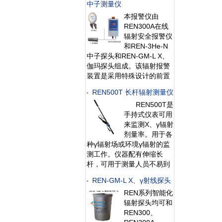
中子测量仪
所有探头均可单独外接报警
本报警仪由
灯，在超阈值的情况下就地
REN300A在线
给出声光报警。
辐射安全报警仪
和REN-3He-N
中子探头和REN-GM-L X、
伽玛探头组成。该辐射报警
装置是采用特殊设计的前置
放大电路，具有灵敏度高、
REN500T 长杆辐射测量仪
操作方便、自动显示、数据
REN500T是
存储和超阈值报警等特点，
手持式仪表可用
能实时给出x射线、γ射线、
来监测X、γ辐射
中子射线的辐射剂量率。考
剂量率。用于各
虑到现场操作、应急快速响
种γ辐射场或环境γ辐射的监
应的需要，主
测工作。仪器配有伸缩长
杆，可用于测量人员不易到
达或有较强放射性存在的场
REN-GM-L X、γ射线探头
所，为使用人员提供有效保
REN系列智能化
护。此外通过配套的
辐射探头均可和
RenRiRate辐射剂量管理软
REN300、
件可将存