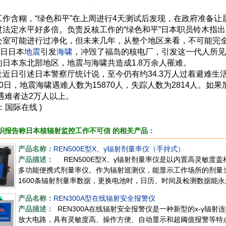
作含糊，“绿色和平”在上周进行4天测试后发现，在政府准备让居民
过法定水平好多倍。负责反核工作的“绿色和平”日本职员铃木指出
公室可能进行过净化，但未来几年，从整个地区来看，不可能完全
1日日本
地震
引发
海啸
，冲毁了福岛的核电厂，引发这一代人所见
的日本东北部地区，地震与海啸共造成1.8万余人罹难。
近日引述日本警察厅统计说，至今仍有约34.3万人过着避难生活
0日，地震海啸遇难人数为15870人，失踪人数为2814人。
，遇难者达2万人以上。
：国际在线 )
织报告称日本核辐射监控工作不可信 的相关产品：
产品名称：
REN500E型X、γ辐射剂量率仪（手持式）
产品描述：
REN500E型X、γ辐射剂量率仪是以内置高灵敏度盖
多功能便携式剂量率仪。作为辐射巡测仪，能显示工作场所的剂量
1600条辐射剂量率数据，更换电池时，日历、时间及检测数据能永
产品名称：
REN300A型在线辐射安全报警仪
产品描述：
REN300A在线辐射安全报警仪是一种新型的x-γ辐
放大电路，具有灵敏度高、操作方便、自动显示和超阈值报警等特点