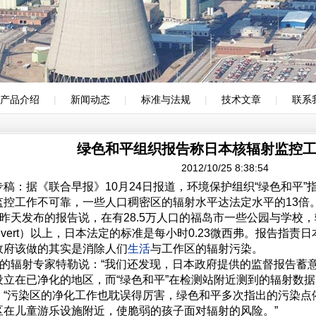
产品介绍
|
新闻动态
|
标准与法规
|
技术文章
|
联系
绿色和平组织报告称日本核辐射监控
2012/10/25 8:38:54
专稿：据《联合早报》10月24日报道，环境保护组织“绿色和平
监控工作不可靠，一些人口稠密区的辐射水平达法定水平的13倍
”昨天发布的报告说，在有28.5万人口的福岛市一些公园与学校
osievert）以上，日本法定的标准是每小时0.23微西弗。报告
政府该做的其实是消除人们
生活
与工作区的辐射污染。
平”的辐射专家特勒说：“我们还发现，日本政府提供的监督报告蓄
设立在已净化的地区，而“绿色和平”在检测站附近测到的辐射数
：“污染区的净化工作也耽误得厉害，绿色和平多次指出的污染点依
区在儿童游乐设施附近，使脆弱的孩子面对辐射的风险。”