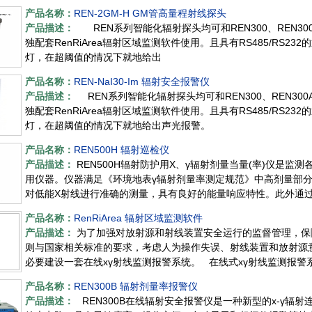
产品名称：
REN-2GM-H GM管高量程射线探头
产品描述：
REN系列智能化辐射探头均可和REN300、REN300
独配套RenRiArea辐射区域监测软件使用。且具有RS485/RS
灯，在超阈值的情况下就地给出
产品名称：
REN-NaI30-Im 辐射安全报警仪
产品描述：
REN系列智能化辐射探头均可和REN300、REN300
独配套RenRiArea辐射区域监测软件使用。且具有RS485/RS
灯，在超阈值的情况下就地给出声光报警。
产品名称：
REN500H 辐射巡检仪
产品描述：
REN500H辐射防护用X、γ辐射剂量当量(率)仪是
用仪器。仪器满足《环境地表γ辐射剂量率测定规范》中高剂量部分
对低能X射线进行准确的测量，具有良好的能量响应特性。此外通过配套
存储
产品名称：
RenRiArea 辐射区域监测软件
产品描述：
为了加强对放射源和射线装置安全运行的监督管理，保
则与国家相关标准的要求，考虑人为操作失误、射线装置和放射源
必要建设一套在线xγ射线监测报警系统。 在线式xγ射线监测报警
产品名称：
REN300B 辐射剂量率报警仪
产品描述：
REN300B在线辐射安全报警仪是一种新型的x-γ辐