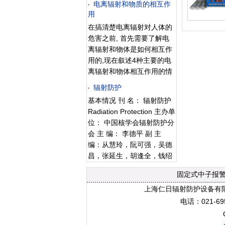
电离辐射和物质的相互作
是具有不同的核物理性质。
主 编： 樊明武 编辑部主
用
因此，
任：王 强 编辑部副主任：
在搞清楚电离辐射对人体的
孙凤春 编辑部E-mail：
危害之前, 首先需要了解电
YNXB@chinajournal.net.cn
离辐射和物体是如何相互作
语种： 英文 开本： 大16开
用的,现在叙述4种主要的电
创刊年：1978
离辐射和物体相互作用的情
况, 即α粒子, β粒子,γ射线(包
辐射防护
括X射线)和中子.α粒子 α粒
基本情况 刊 名： 辐射防护
子是带2个单位正电荷, 质量
Radiation Protection 主办单
数为4的氦原子核,是个带电
位： 中国核学会辐射防护分
的粒子, 一般由质量较重的
会 主 编： 李德平 副 主
放射性原子核发射,能量为不
编：从慧玲，阮可强，吴德
连续的, 能量通常为4~9
昌，张延生，胡逢全，钱绍
Mev. α粒子通过物质时, 能
钧，潘自强，魏履新
量转移(損失)的主要方式是
固定式中子报警
电离和激发. 在射线和物质
上海仁日辐射防护设备有限公司(Sha
相互作用时, 电离也是其他
电话：021-695
各种射线损失能量的主要方
式.α 粒子的射程非常短,. 1