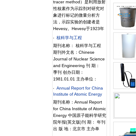
研究，同时还统计了1987至
tracer method）是利用放射
山区275信箱65分箱 邮政编
2012年间的手机使用数据。
性核素作为示踪剂对研究对
码 102413 电话 69358025
研究人员表示，在这二
象进行标记的微量分析方
E-mail
十几年中使用手机的人口比
法，示踪实验的创建者是
HXFS@chinajournal.net.cn
例大幅增加（从1993年的
Hevesy。Hevesy于1923年
国内统一刊号 11-2045/TL
9%左右增加到如今的90%左
首先用天然放射性212Pb研
核科学与工程
国际标准刊号 0253-9950
右），但脑癌发病率（20至
究铅盐在豆科植物内的分布
期刊名称： 核科学与工程
84岁人群每
和转移。继后Jolit和Curie于
期刊外文名：Chinese
1934年发现了人工放射性，
Journal of Nuclear Science
以及其后生产方法的建立
and Engineering 刊 期：
（加速器、反应堆等），为
季刊 创办日期：
放射性同位素示踪法的更快
1981.01.01 主办单位：
的发展和广泛应用提供了基
中国核学会 主 编： 阮可
Annual Report for China
本的条件和有力的保障。
强 编辑部通信地址： 北
Institute of Atomic Energy
一、同位素示踪法基本原理
京市2108信箱 邮政编码：
和特点 同位素示踪所利
期刊名称：Annual Report
100037 联系电话：
用的放射性核素（或稳定性
for China Institute of Atomic
68462973 68417733-2320
核素）及它们的化合物，与
Energy 中国原子能科学研究
68417733-2320(盘) 国内统
自然界存在的相应普通元素
院年报(英文版)刊 期： 年刊
一刊号： 11-1861/TL 国
及其化合物之间的化学性质
出 版 地：北京市 主办单
际标准刊号：
和生物学性质是相同的，只
位：中国原子能科学研究院