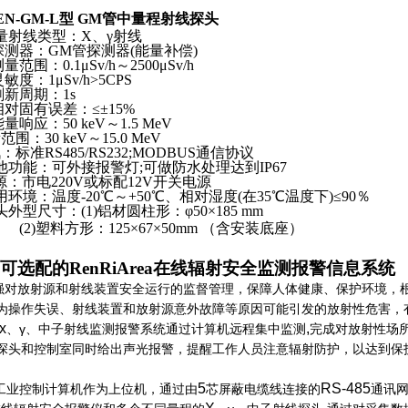
EN-GM-L
型
GM
管中量程射线探头
量射线类型：
X
、γ射线
探测器：
GM
管探测器
(
能量补偿
)
测量范围：
0.1
μ
Sv/h
～
2500
μ
Sv/h
灵敏度：
1
μ
Sv/h>5CPS
刷新周期：
1s
相对固有误差：≤±
15%
能量响应：
50 keV
～
1.5 MeV
：30 keV～15.0 MeV
准RS485/RS232;MODBUS通信协议
功能：可外接报警灯;可做防水处理达到IP67
：市电220V或标配12V开关电源
环境：温度-20℃～+50℃、相对湿度(在35℃温度下)≤90％
头外型尺寸：
(1)
铝材圆柱形：φ
50
×
185 mm
(2)
塑料方形：
125
×
67
×
50mm
（含安装底座）
）可选配的
RenRiArea
在线辐射安全监测报警信息系统
强对放射源和射线装置安全运行的监督管理，保障人体健康、保护环境，
为操作失误、射线装置和放射源意外故障等原因可能引发的放射性危害，
x
,
、γ、中子射线监测报警系统通过计算机远程集中监测
完成对放射性场
探头和控制室同时给出声光报警，提醒工作人员注意辐射防护，以达到保
5
RS-485
工业控制计算机作为上位机，通过由
芯屏蔽电缆线连接的
通讯