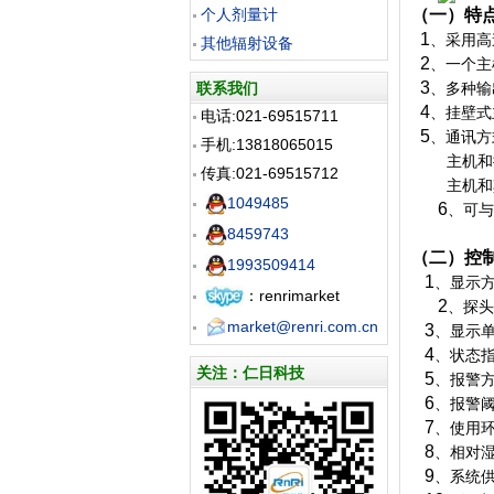
个人剂量计
（一）特
1
、采用高
其他辐射设备
2
、一个主
3
联系我们
、多种输
4
、挂壁式
电话:021-69515711
5
、通讯方
手机:13818065015
主机和
传真:021-69515712
主机和
1049485
6
、可与
8459743
（二）控
1993509414
1
、显示
：renrimarket
2
、探头
market@renri.com.cn
3
、显示
4
、状态
关注：仁日科技
5
、报警
6
、报警
7
、使用
8
、相对
9
、系统