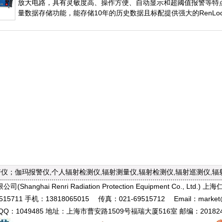
放大电路，具有灵敏度高、操作方便、自动显示和超阈值报警等特点
量数据存储功能，能存储10年的历史数据且标配提供强大的RenLo
仪；伽玛报警仪,个人辐射检测仪,辐射测量仪,辐射检测仪,辐射巡测仪,辐
nghai Renri Radiation Protection Equipment Co., Lt
15711 手机：13818065015 传真：021-69515712 Email：market@r
QQ：1049485 地址：上海市曹安路1509号福瑞大厦516室 邮编：20182