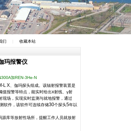
我们
|
收藏本站
子、伽玛报警仪
300A加REN-3He-N
-L X
、伽玛探头组成。该辐射报警装置是
x
阈值报警等特点，能实时给出
射线、γ射
射现场，实现实时监测与就地报警，通过
30
5
测软件，该软件可连续存储
个探头
年以
玛源库
等放射性场所，提醒工作人员就放射