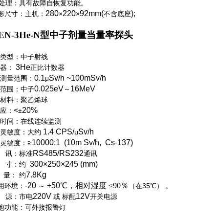
处理：具有故障自恢复功能。
280
220
92mm(
);
形尺寸：主机：
×
×
不含底座
EN-3He-N
型中子剂量当量率探头
类型：中子射线
3He
器：
正比计数器
0.1
Sv/h ~100mSv/h
测量范围：
μ
0.025eV
16MeV
范围：中子
～
材料：聚乙烯球
<
20%
应：
±
时间：在线连续监测
1.4 CPS/
Sv/h
灵敏度：大约
μ
≥10000:1 (10m Sv/h, Cs-137)
灵敏度：
RS485/RS232
讯：标准
通讯
300
×
250
×
245 (mm)
寸：约
7.8Kg
量：
约
-20
+5
0
℃
，相对湿度
≤90％
用环境：
～
（在35℃）
。
220V
12V
源：市电
或
标配
开关电源
他功能：可外接报警灯