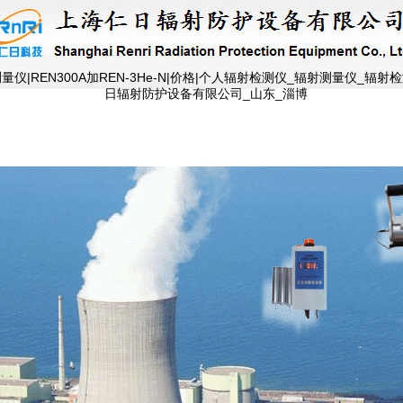
中子测量仪|REN300A加REN-3He-N|价格|个人辐射检测仪_辐射测量仪
日辐射防护设备有限公司_山东_淄博