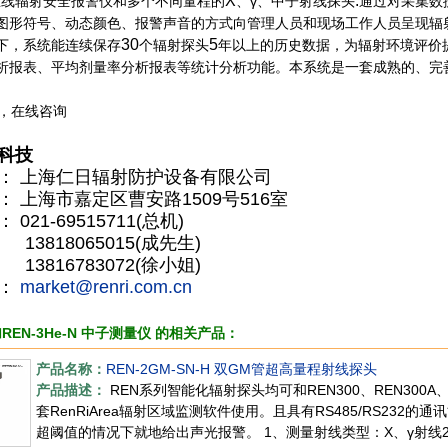
X
.
在线辐射安全报警仪和多个不同量程的
、γ、中子射线探头
通过对采集数
图形符号、动态颜色、报警声音的方式向管理人员和现场工作人员呈现辐
30
5
下，系统能连续保存
个辐射探头
年以上的历史数据，为辐射环境评价
析报表、平均剂量率分析报表等统计分析功能。本系统是一套成熟的、完
科技
： 上海仁日辐射防护设备有限公司
： 上海市嘉定区曹安路1509号516室
021-69515711(总机)
8065015(成先生)
6783072(徐小姐)
件：
market@renri.com.cn
加REN-3He-N 中子测量仪 的相关产品：
产品名称：
REN-2GM-SN-H 双GM管超高量程射线探头
产品描述：
REN系列智能化辐射探头均可和REN300、REN300A
套RenRiArea辐射区域监测软件使用。且具有RS485/RS23
超阈值的情况下就地给出声光报警。 1、测量射线类型：X、γ射线