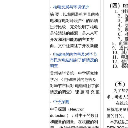
运动获得必要的动能而引起
记者采访了中国疾病控制中
（四）
R
核电发展与环境保护
的聚变反应（参见核聚
心辐射防护与核安全医学所
1
、测
变）。热核反应是氢弹爆炸
摘 要：以相同装机容量的核
2
、
尚兵研究员。尚兵介绍，地
的基氘、氚核聚变示意图
3
、
电和煤电对环境产生的影响
球上发现的稳定金属元素有
4
、
氘、氚核聚变示意图础，可
进行比较，充分说明了核电
112种，核素有2800余种，
5
、
在瞬间产生大量热能，但尚
是较清洁的能源，是未来可
6
、
而具有放射性的元素却超过
7
、
无法加以利用。如能使热核
开发和利用能源的主要方
2530多种。她提醒大家：各
8、能量范围
反应在一定约束区域内，根
向。文中还简述了开发新能
9、通讯：标
式各样的收藏品充满了许多
据人们的意图有控制地产生
源的途径和核电发展的前
10、其他
未知数，收藏者因贪图“奇
电磁辐射的危害及对毕节
11、电源
与进行，即可实现受控热核
景。关键词：核电；火电；
市民对电磁辐射了解情况的
异”而将有害物质“引狼入
12、使用
反应。这正是在进行试验研
节能；新能源 联合国预测，
调查
13、
探
室”的恶性事故并不鲜见。
究的重大课题。受控热核反
到2050年全球人口从现在的
尚兵举了个例子，前不久北
贵州省毕节第一中学研究性
应是聚变反应堆的基础。聚
60亿增至90亿，到2100
京一大学老师家中请来了环
学习 《 电磁辐射的危害及
变反应堆
年，达150亿。人口的剧
（五
境监测人员，结果发现家中
对毕节市民对 电磁辐射了解
增，生产和生活水平的日益
为了加
辐射水平偏高，而罪魁祸首
情况的调查》 课 题 研 究 报
提高，刺激着对能源需求的
求，考虑人
居然是老师的收藏品———
告 毕节一中 高一（ 9 ）班
中子探测
猛增。2050年全球能耗将是
在线式
李振中 点击浏览该文件
现在的3.5倍，能源紧张，不
中子探测（Neutron
后就地测量
申请人 ( 组长 ) ： 李 振 中
可缓解。如何做到既开发能
detection）：对中子的数目
度的目的。
课题组成员： 李耀东、徐永
源，又保护环境，是关系到
和能量的测量。在核能的利
本系统以
驰、樊聪、胡荣华 指导教师
社会能否持续发展的重大课