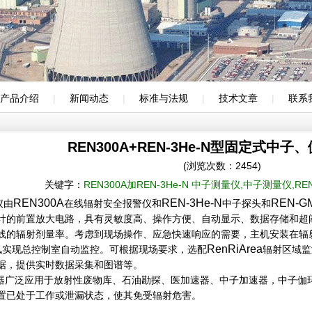
产品介绍
|
新闻动态
|
标准与法规
|
技术文章
|
联系
REN300A+REN-3He-N型固定式中
(浏览次数：2454)
关键字：
REN300A加REN-3He-N 中子测量仪,中子测量仪,REN
REN
300A
REN-3He-N
REN-GM
仪由
在线辐射安全报警仪和
中子探头和
计的前置放大电路，具有灵敏度高、操作方便、自动显示、数据存储和超
线的辐射剂量率。考虑到现场操作、应急快速响应的需要，主机安装在辐
RenRiArea
讯实现总控制室自动监控。可根据现场要求，选配
辐射区域监
据，提供实时数据采集和图谱等。
器广泛应用于放射性废物库、石油勘探、医加速器、中子加速器，中子伽
置已处于工作或泄漏状态，使其免受辐射危害。