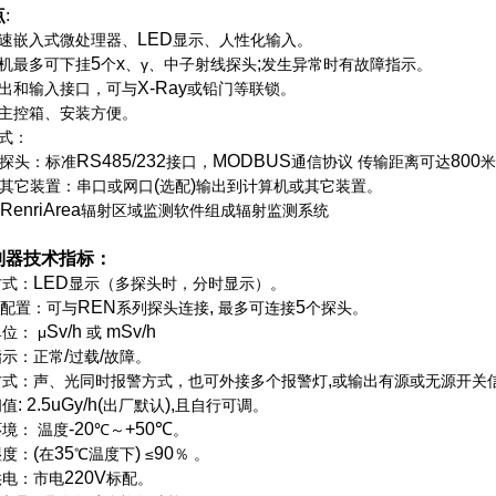
点
:
LED
速嵌入式微处理器、
显示、人性化输入。
5
x
;
机最多可下挂
个
、γ、中子射线探头
发生异常时有故障指示。
X-Ray
出和输入接口，可与
或铅门等联锁。
主控箱、安装方便。
式：
RS485/232
MODBUS
800
探头：标准
接口，
通信协议
传输距离可达
(
)
其它装置：串口或网口
选配
输出到计算机或其它装置。
RenriArea
辐射区域监测软件组成辐射监测系统
制器技术指标：
LED
方式：
显示（多探头时，分时显示）。
REN
,
5
配置：可与
系列探头连接
最多可连接
个探头。
Sv/h
mSv/h
单位：
μ
或
/
/
指示：正常
过载
故障。
,
方式：声、光同时报警方式，也可外接多个报警灯
或输出有源或无源开关
: 2.5uGy/h(
),
阈值
出厂默认
且自行可调。
-20
+
50
℃
环境：
温度
℃
～
。
(
35
)
90
湿度：
在
℃
温度下
≤
％
。
220V
供电：市电
标配。