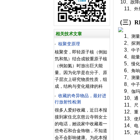
10
、故障
11
、外
（三）
R
相关技术文章
1
、测量
2
、探测
核聚变原理
3
、中子
核聚变，即轻原子核（例如
4
、能量
氘和氚）结合成较重原子核
5
、慢化
（例如氦）时放出巨大能
6
、角响
量。因为化学是在分子、原
7
、测量
子层次上研究物质性质，组
8
、中子
成，结构与变化规律的科
9
、伽玛
学，而核聚变是发生在原子
收藏的奇异物品，最好进
10
、通
核层面上的，所以核聚变不
行放射性检测
11
、尺
属于化学变化。热核反应，
很多人爱好收藏，近日本报
12
、重
或原子核的聚变反应，是当
接到家住北京慈云寺韩女士
13
、使
前很有前途的新能源。参与
的电话，她说家中收藏着一
14
、电
核反应的氢原子核，如氢
些奇石和合金饰物，不知道
15
、其
（氕）、氘、氚、锂等从热
会不会影响健康。为此本报