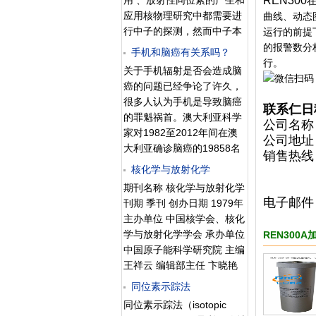
用 、放射性同位素的产生和
REN300
： 聂祥荣、杨德禄、程 鹏
题。当今世界五大能源—石
应用核物理研究中都需要进
曲线、动态
摘要 ： 我们一直生活在一
油、天然气、煤、水力和核
行中子的探测，然而中子本
运行的前提
个充满辐射的世界里——大
能，其中煤能是污染环境之
身不带电，不会引起电离等
的报警数分
气热辐射、太阳光辐射、放
手机和脑癌有关系吗？
最，核能是较清洁的能源。
作用，不产生直接的可观察
行。
射性元素辐射、电磁辐
关于手机辐射是否会造成脑
效果，因此中子的探测是通
射……地球本身就是一个大
癌的问题已经争论了许久，
过中子同原子核的相互作
磁场，其表面的热辐射和雷
很多人认为手机是导致脑癌
联系仁日
用，对反应的产物进行探
电都可产生电磁辐射。此外
的罪魁祸首。澳大利亚科学
公司名称
测。 基本的方法有：①反冲
太阳及其它星球也在外层空
家对1982至2012年间在澳
公司地址
质子法。利用中子与质子的
间源源不断地产生电磁辐
大利亚确诊脑癌的19858名
销售热线： 
弹性散射产生反冲质子。在
射。但科学研究表明，天然
男性和14222名女性展开了
核化学与放射化学
1381
计数器中充以含氢的气体，
产生的电磁辐射对人体的影
研究，同时还统计了1987至
1381
或以含氢的固体做成计数器
期刊名称 核化学与放射化学
响很小，基本没损害。对人
2012年间的手机 关于手机
电子邮
的入射窗口，通过测量反冲
刊期 季刊 创办日期 1979年
体构成
辐射是否会造成脑癌的问题
质子的数目和能量分布可定
主办单位 中国核学会、核化
已经争论了许久，很多人认
出中子的数目和能量。②核
学与放射化学学会 承办单位
REN300A
为手机是导致脑癌的罪魁祸
反应法。利用（n，a）反应
中国原子能科学研究院 主编
首。 然而澳大利亚科学
或（n，p）反应产生带电的
王祥云 编辑部主任 卞晓艳
家对1982至2012年间在澳
a粒子或质子来探测中子。
编辑部副主任 孙风春 刊社
同位素示踪法
大利亚确诊脑癌的19858名
用得
地址 北京市房山区275信箱
男性和14222名女性展开了
同位素示踪法（isotopic
65分箱 通信地址 北京市房