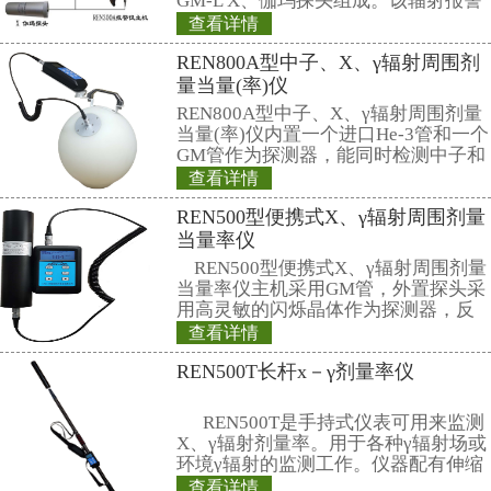
（六）有辐射事故应急措施。
l
应急响应预案。主要针对
员受到误照射时的对策。
相关产品
RenRiArea区域
为了加强对放射源
行的监督管理，保
环境，根据辐射防
关标准的要求，考
查看详情
射线装置和放射源