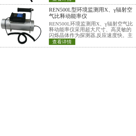
REN300A+REN-
能引发的放射性危
套在线xγ射线监测
子、伽玛报警仪
xγ射线监测报警系
本报警仪由REN30
集中监测,完成对放
警仪和REN-3He-N
GM-L X、伽玛探
装置是采用特殊设
查看详情
路，具有灵敏度高
REN800A型中子
显示、数据存储和
点，能实时给出x射
量当量(率)仪
射线的辐射剂量率
REN800A型中子
作、应急快速响应
当量(率)仪内置一个
GM管作为探测器，
X、γ射线。该仪器
查看详情
高、抗γ性能好、能
REN500型便携式
外通过配套的RenRi
软件可将存储的数
当量率仪