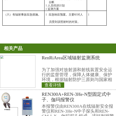
l
有资质单位出具监测报告
（三）射线装置生产、调试场
证明射线装置生产、调试
所可以满足防止误操作、
所满足防止误操作、防止工作
止工作人员和公众受到意
照射的安全要求）
人员和公众受到意外照射的安
全要求。
对纯销售单位，对仪器不作
（四）配备必要的防护用品和
求
对有调试的单位
监测仪器。
l
便携式
X
、
γ
辐射剂量率仪
l
对
X
射线探伤机，还须配备
人剂量报警仪
（五）有健全的操作规程、岗
l
操作规程
位职责、辐射防护措施、台帐
l
岗位职责
管理制度、培训计划和监测方
l
辐射防护措施
案。
l
台帐管理制度，附一年内
台帐
l
人员培训计划
l
监测方案