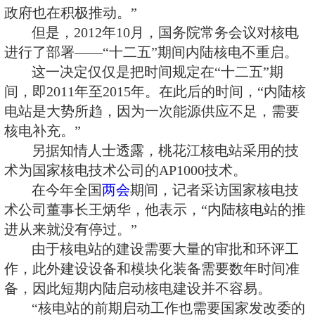
4月初有消息称，国内首个内
江核电站筹备开工，目前项目开工
本准备齐全，工程初步设计已经完
锻件投料已全面启动，完全具备开
但是中核集团则表示，该项目
的准备中。
在此之前，曾就职国家核电领
便向记者表示，“内陆核电站一定
都在推动，正在进行相应的审批工
该人士直接表示，“湖南中部
政府也在积极推动。”