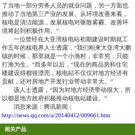
门槛，按照全球最高安全新要求新
新建核电机组必须符合三代安全标
第三代核电技术只掌握在国核
桃花江核电站的控股单位是中核集
技术转让也可能成为阻力之一。
资料显示，桃花江核电站位于
桃江县沾溪乡荷叶山，于2006年5
投资670亿元，由中核集团控股，
务有限公司、中国长江三峡工程开
南湘投控股集团有限公司共同出资
发展核电的技术路线，桃花江核电