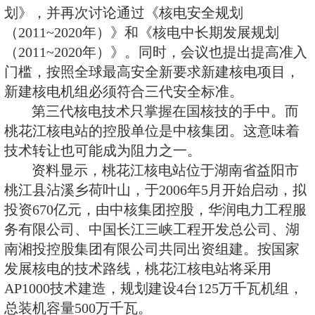
作，此外建设设备和模块化装备需
备，因此短期内陆启动核电建设并
“核电站的前期启动工作也需
审批。”核电行业专家向记者表示，
南桃花江、湖北咸宁、江西彭泽获
工作展开的路条。”因此上述项目
启动的内陆核电站。
湖南桃花江核电有限公司总经
示，“桃花江目前各项前期准备工作都
年开工的进度在推进。”
阻力依旧存在