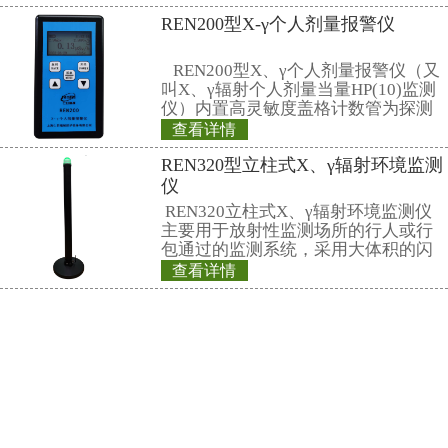
REN系列智能化辐
REN300、REN300
主机配套使用,也可
RenRiArea辐射
查看详情
具有RS485/RS2
铅屏风、铅衣架、
头均可单独外接报
情况下就地给出声光
牌、分源防护屏、
REN-GM-L型 GM管
护套、报警灯
单联移动式防护屏风
H×W：1800×900 
上部铅有机玻璃的高
240×240 (mm)
查看详情
0.5mmPb， 下部
REN500E型X、
0.5mmpb4、外饰
持式）