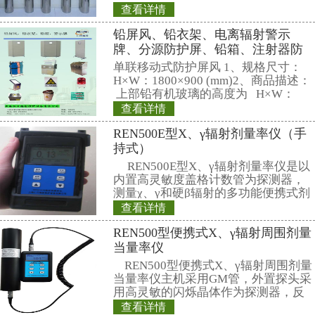
后，速度会下降，多次这类碰撞就
的速度降到可控范围内，从而让核
进行。
50多年来，核聚变能研究取得了巨
球至今还没有建成一座商业化核聚
现在，世界都将希望寄托在“国际
(ITER)”。“许多人相信核聚变能
成功可能比登陆火星还难。它需要的
的高温，比太阳的最中心还要热。
相关产品
REN系列智能化辐