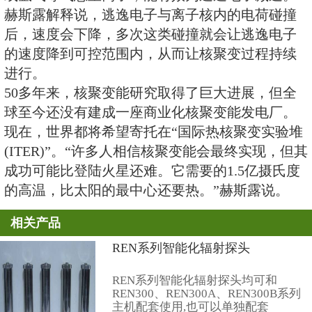
止，温度也会逐渐下降，不会对周
险。而且核聚变所需要的燃料很轻
也是普通的海水。
但是为模拟太阳的热核聚变过程，
和近1.5亿摄氏度的高温这一严苛
逸电子会突然加速，导致反应堆装
典查尔姆斯理工大学博士研究生林
事这次设计出全新模型，可用来识
为其减速。她们还用新模型证明，
或氩气等气态重离子，能有效为逃
赫斯露解释说，逃逸电子与离子核