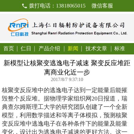
拨打电话：13818065015
首页
仁日
产品介绍
新闻
技
新模型让核聚变逃逸电子减速 
离商业化近一步
2017/8/7 9:37:10
核聚变反应堆中的逃逸电子达到一