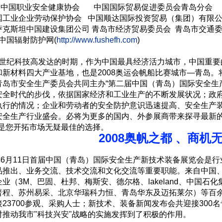
中国职业安全健康协会 中国国际贸易促进委员会青岛分会
企业劳动保护协会 中国顺达国际投资贸易（集团）有限公
坦中国建设集团公司 青岛市经济贸易委员会 青岛市交通
中国辐射防护网(
http://www.fushefh.com
)
纪科技高发达的时期，作为中国最具经济活力城市，中国重要
新材料四大产业基地，也是2008奥运会帆船比赛城市—青岛。将
青岛市安全生产委员会共同主办“第二届中国（青岛）国际安全生产
安全时代的步伐，依据国家经济和工业生产的不断发展状况；政
执行的情况；企业和劳动者的安全防护意识迅速提高、安全生产
安全生产行业盛会。必将为更多的国内、外参展商带来探寻最新
年是您开拓市场无疑最佳的选择。
2008奥帆之都 、商机
年6月11日首届中国（青岛）国际安全生产新技术装备展览会是
品推出、业务交流、技术交流和文化交流等重要职能。来自中国
业（3M、巴固、杜邦、梅斯安、德尔格、lakeland、中国
普程、苏州易采、北京华瑞科力恒、青岛华东及迈拓莱尔）等百
23700参观、采购人士；新技术、装备新闻发布会共迎接300名
对推动我市"科技兴安"战略的实施发挥到了积极的作用。