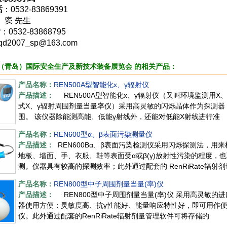
话
：0532-83869391
： 窦 先生
话
：0532-83868795
:qd2007_sp@163.com
（青岛）国际安全生产及新技术装备展览会 的相关产品：
产品名称：
REN500A型智能化х、γ辐射仪
产品描述：
REN500A型智能化х、γ辐射仪（又叫环境监测用X
式X、γ辐射周围剂量当量率仪）采用高灵敏的闪烁晶体作为探测
围。 该仪器除能测高能、低能γ射线外，还能对低能X射线进行准
产品名称：
REN600型α、β表面污染测量仪
产品描述：
REN600Bα、β表面污染检测仪采用闪烁探测法，用
地板、墙面、手、衣服、鞋等表面受α或β(γ)放射性污染的程度，
测。仪器具有较高的探测效率；此外通过配套的 RenRiRate辐
产品名称：
REN800型中子周围剂量当量(率)仪
产品描述：
REN800型中子周围剂量当量(率)仪 采用高灵敏的进
器使用方便；灵敏度高、抗γ性能好、能量响应特性好，即可用作
仪。此外通过配套的RenRiRate辐射剂量管理软件可将存储的