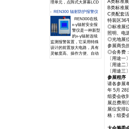
A类标准展区
理单元，点阵式大屏幕LCD
B类标准展区
液晶显示，读数清晰、操作
REN300 辐射防护报警仪
方便，具有800条超大容量
C类配套
REN300在线
数据存储。仪器采用进口的
特装区36
x-γ辐射安全报
大面积MICA盖革探测器，具
◎标准展
警仪是一种新型
有较高探测效率，可进行
照明、电
的x-γ辐射连续
α、β辐射表面污染检测和
◎光地展
监测报警装置，它采用特殊
X、γ辐射剂
参展商负
设计的前置放大电路，具有
◎会务费
灵敏度高、操作方便、自动
〔用途一
显示、数据存储和超阈值报
〔用途二〕
警等特点，能实时给出xγ辐
射剂量率。考虑到现场操
〔用途三
作、应急快速响应的需要，
参展程序
主机安装在辐射现场，实现
请各参展
实时监测与就地报警，通过
年 5月 2
RS48
组委会收
展总费用
展位安排
格；组委
大会筹委