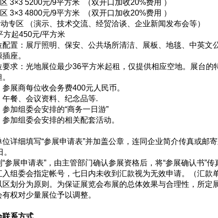
 3×3 5200元/9平方米 （双开口加收20%费用 ）
 3×3 4800元/9平方米 （双开口加收20%费用 ）
活动专区 （演示、技术交流、经贸洽谈、企业新闻发布会等）
平方起450元/平方米
位配置：展厅照明、保安、公共场所清洁、展板、地毯、中英文
源插座。
位要求：光地展位最少36平方米起租，仅提供相应空地。展台的
担。
：参展商每位收会务费400元人民币。
〕午餐、会议资料、纪念品等.
参加组委会安排的“商务一日游”
〕参加组委会安排的相关配套活动。
单位详细填写“参展申请表”并加盖公章，连同企业简介传真或邮寄
8日。
到“参展申请表”，由主管部门确认参展资格后，将“参展确认书”
汇入组委会指定帐号，七日内未收到汇款视为无效申请。（汇款
以区划分为原则。为保证展览会布展的总体效果与合理性，所定
会有权对少量展位予以调整。
会联系方式