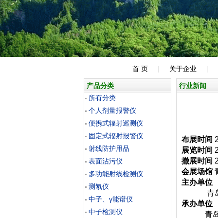
首 页
|
关于企业
|
产品分类
行业新闻
所有分类
个人剂量报警仪
便携式辐射巡测仪
固定式辐射报警仪
布展时间
2
射线防护用品
展览时间
2
撤展时间
表面沾污仪
会展场馆
多功能射线检测仪
主办单位
测氡仪
青岛市
中子、γ能谱仪
承办单位
中子检测仪
青岛市