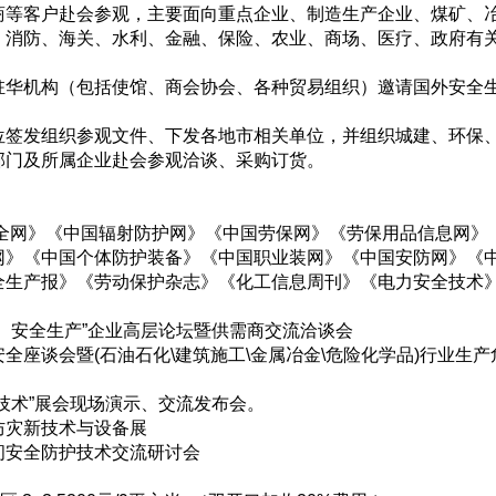
商等客户赴会参观，主要面向重点企业、制造生产企业、煤矿、
、消防、海关、水利、金融、保险、农业、商场、医疗、政府有
：
驻华机构（包括使馆、商会协会、各种贸易组织）邀请国外安全
：
位签发组织参观文件、下发各地市相关单位，并组织城建、环保
部门及所属企业赴会参观洽谈、采购订货。
全网》《中国辐射防护网》《中国劳保网》《劳保用品信息网》
网》《中国个体防护装备》《中国职业装网》《中国安防网》《
全生产报》《劳动保护杂志》《化工信息周刊》《电力安全技术
安、安全生产”企业高层论坛暨供需商交流洽谈会
全座谈会暨(石油石化\建筑施工\金属冶金\危险化学品)行业生
技术”展会现场演示、交流发布会。
防灾新技术与设备展
间安全防护技术交流研讨会