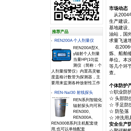
市场动态
从200
生产建设。
基地建设
推荐产品
油站，国
REN200A 个人剂量仪
求量飞速
在200
REN200A型X、
炼、船舶
γ辐射个人剂量
当量HP(10)监
单位。本
测仪（简称：个
等几个环
人剂量报警仪）内置高灵敏
查。
度盖格计数管为探测器，主
要用来监测各种放射性工作
个体防护
场所中个人的X、γ以及硬β
☆职业防
REN-NaI30 射线探头
射线的辐射，具有响应快，
☆ 头部
REN系列智能化
测量范围宽的特点。能显示
☆ 手足
辐射探头均可和
工作场所的剂量当量率和累
☆ 防坠
REN300、
积剂量，更换电池时，日期
REN300A、
☆ 冲洗
及累积数据能永久保存。可
REN300B系列主机配套使
选配RenRiP
安全生产
用,也可以单独配套
☆聚碳酸