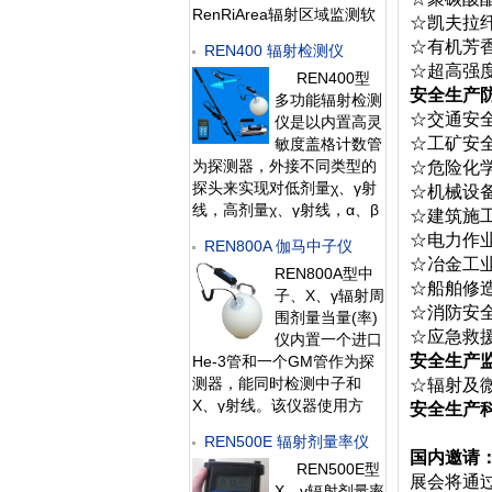
RenRiArea辐射区域监测软
☆凯夫拉
件使用。且具有
☆有机芳
REN400 辐射检测仪
RS485/RS232的通讯能力。
☆超高强
REN400型
所有探头均可单独外接报警
安全生产
多功能辐射检测
灯，在超阈值的情况下就地
☆交通安
仪是以内置高灵
给出声光报警。 1、测量射
☆工矿安
敏度盖格计数管
线类型：X、γ射线2、探测
为探测器，外接不同类型的
☆危险化
器：Φ30×
探头来实现对低剂量χ、γ射
☆机械设
线，高剂量χ、γ射线，α、β
☆建筑施
射线和中子射线的检测。作
☆电力作
REN800A 伽马中子仪
为多功能辐射巡测仪，能显
☆冶金工
REN800A型中
示工作场所的辐射值，自动
☆船舶修
子、X、γ辐射周
连续测量和记录280万条辐
☆消防安
围剂量当量(率)
射剂量率数据，更换
☆应急救
仪内置一个进口
安全生产
He-3管和一个GM管作为探
测器，能同时检测中子和
☆辐射及
X、γ射线。该仪器使用方
安全生产
便；灵敏度高、抗γ性能好、
REN500E 辐射剂量率仪
能量响应特性好。此外通过
国内邀请
REN500E型
配套的RenRiRate辐射剂量
展会将通
X、γ辐射剂量率