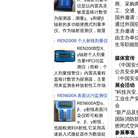
管理软件可将存储的数据读
商、采购
仪是以内置高灵
出后分析。该仪器适用于环
工、交通
敏度盖格计数管
保、化工、水泥、煤矿、土
国外邀请
为探测器，测量χ、γ和硬β
木工程、
通过外国
辐射的多功能便携式剂量率
仪。作为辐射巡测仪，能显
主办邀请
示工作场所的剂量当量率和
由主办单
REN200B 个人射线剂量仪
累积剂量，自动连续测量和
生等职能
REN200B型X、
记录1600条辐射剂量率数
γ辐射个人剂量
据，更换电池时，日历、时
媒体宣传
当量HP(10)监
间及检测数据能永久
《中国安
测仪（简称：个
公共安全
人剂量报警仪）内置高量程
《中国安
盖格计数管为探测器，主要
展会活动
用来监测各种放射性工作场
所的X、γ以及硬β射线的辐
“科技兴
REN600A 表面沾污监测仪
射，具有较宽的测量范围。
工业生产安
REN600A型α、
能显示工作场所的剂量当量
会
β、γ射线表面污
率和累积剂量，更换电池
“新产品及
染仪即可检测
时，日期及累积数据能永久
国际消防
α、β、γ射线，
保存。可选配
密闭式空
也能检测到X射线,它采用高
RenRiPersonal个人
参展事项
速嵌入式微处器作为数据处