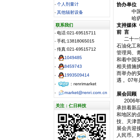
个人剂量计
协办单位
中国工业
其他辐射设备
哈萨克斯
联系我们
支持媒体
前 言
电话:021-69515711
二十一世
手机:13818065015
石油化工和
传真:021-69515712
管理局、
1049485
和着中国
8459743
相关措施
而举办的
1993509414
遇 。07
：renrimarket
market@renri.com.cn
展会回顾
2006
关注：仁日科技
承担着新
和地区的企
技、天津
展会共迎接
人民币。