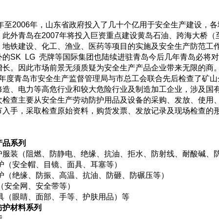
4年至2006年，山东省政府投入了几十个亿用于安全生产建设，
此外青岛在2007年将投入巨资重点建设黄岛石油、跨海大桥（至
、地铁建设、化工、渔业、医药等项目的实施及安全生产防范工作
外的SK LG 壳牌等国际集团也陆续进驻青岛今后几年青岛必将
增长。因此市场前景无须质疑为安全生产产品企业带来无限的商
6年度青岛市安全生产监督管理局与市总工会联合先后检查了矿山
修造、电力等高危行业和较大危险行业及制造加工企业，涉及国
次检查主要从安全生产劳动防护用品及设备的采购、发放、使用
节入手，采取检查原始资料，购货发票、发放记录及现场检查的
产品系列
护服装（阻燃、防静电、绝缘、抗油、拒水、防射线、耐酸碱、
防护（安全帽、目镜、面具、耳塞等）
防护（绝缘、防振、高温、抗油、防砸、防碾压等）
落（安全网、安全带等）
用具（眼睛、面部、手等、护肤用品）等
防护材料系列
酯