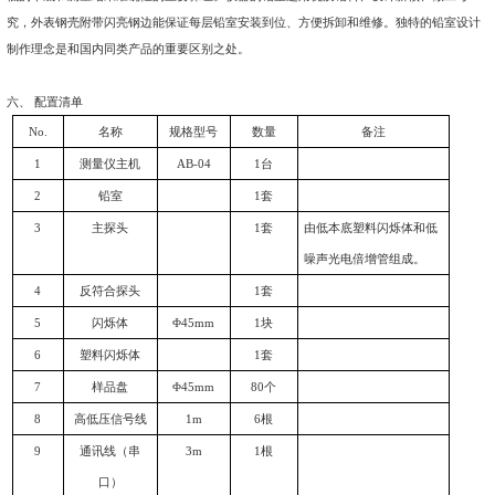
8
、测量方式：
（
1
）可以同时测量αβ，也可单独测α或β；
（
2
）测量过程和测量结果可在显示器上显示，并可打印
（
3
）测量时间、探测器的α阈值、β低阈
(
β
L)
、β高阈
(
β
H
过计算机调节。
9
、工作条件
（
1
）电源电压：交流
220V
±
10
％；
50Hz
；
（
2
）环境温度：
5
～
40
℃±
2
℃ ；
（
3
）相对湿度：＜
90
％
(+30
℃
)
。
五、仪器组成
主要由测量仪主机、计算机、探测器部分和多道测量软件
1
、测量仪主机