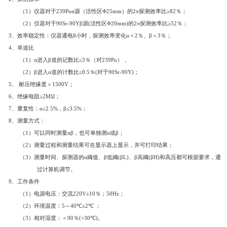
时测四个样品，分别给出样品中的总α、总β活度浓度。
主系统应采用负脉冲自动控制反馈系统，测量时间、探测
求通过计算机系统自动调节，非机械旋钮控制，减小操作误差，
三、产品特点
1
、具备各探测器的α和β效率检查功能；
2
、具有反符合计算功能，可自动扣除和降低本底；
3
、具备水样品、生物样品、环境样品、气体样品和一般样品
4
、全自动测量，自动保存测量结果和相关测量条件
;
5
、通讯传输采用
RS232
或
RS485
传输协议，具有极强的兼容
6
、软件功能强大，多文档应用程序，测量、分析、打印等功
四、技术参数