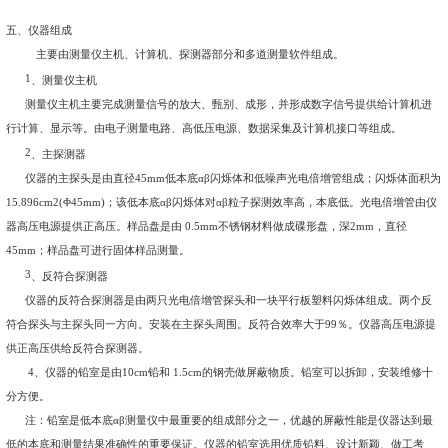
1
、 仪器本底
（
1
）单位面积的α粒子计数率≤
0.005cm
-2
min
-1
(
优于
Ø
3
（
2
） 单位面积的β粒子计数率≤
0.15cm
-2
min
-1
(
即相当于
2
、探测效率
（
1
）仪器对于
239
Pu
α源（活性区Φ
25mm
）的
2
π探测效
（
2
）仪器对于
90
Sr-
90
Y
β源
(
活性区Φ
20mm)
的
2
π探测效
3
、效率稳定性：仪器通电
8
小时，探测效率变化α＜
2
％、β＜
4
、串道比
（
1
）α进入β道的记数比≤
3
％（对
239
Pu
），
（
2
）β进入α道的计数比≤
0.5
％
(
对于
90
Sr-
90
Y)
；
5
、 耐压绝缘度＞
1500V
；
6
、绝缘电阻≥
2M
Ω；
7
、重复性：α≤
2.5%
，β≤
3.5%
；