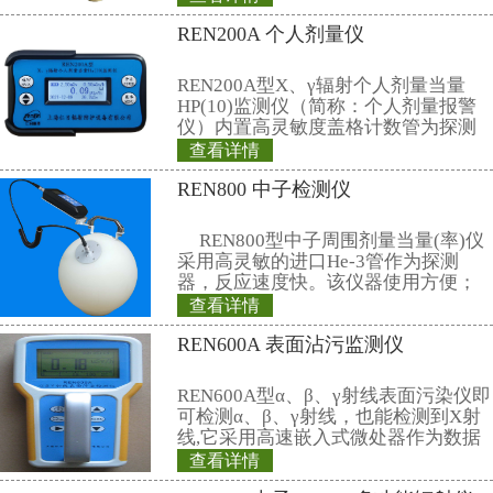
5
闪烁体
Φ
45mm
1
块
6
塑料闪烁体
1
套
7
样品盘
Φ
45mm
80
个
8
高低压信号线
1m
6
根
9
通讯线（串
3m
1
根
口）
10
电源线
3m
1
根
11
241
Am
标准物
1
份
用户定
质
12
kcl
标准物质
1
份
用户定
13
使用说明书
1
份