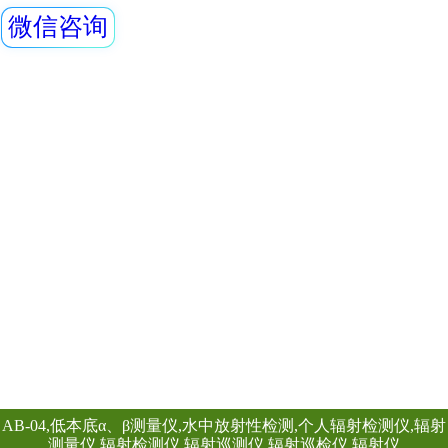
REN810型中子、
测和X、γ辐射剂
量(率)仪内置一个
探测器，能同时检测
线。该仪器使用方
查看详情
量响应特性好。此
Rdn-980 氡析出
RenRiRate辐射
的数据读出后分析
保、化工、水泥、
Rdn-980型氡析
石油、医院、疾控
式表面氡析出率仪，
时”“快速”测量介
空气中氡浓度，可
查看详情
山井下、旅游山洞
设施场所、尾矿库
地面等表面氡析出
是一种寻找氡的来
装置。它适合于GB5