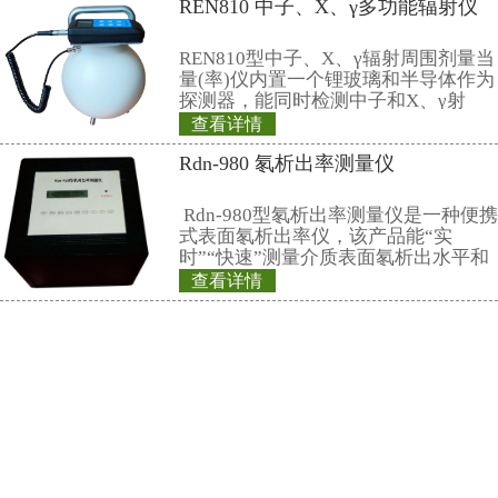
14
程序操作手册
1
份
15
程序光盘
1
张
16
保修单
1
份
17
合格证
1
份
18
计算机
联想
1
台
19
液晶显示器
联想
1
台
20
打印机
HP
1
台
21
检定证书
1
份