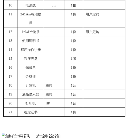
测量仪主机主要完成测量信号的放大、甄别、成形，并形成
行计算、显示等。由电子测量电路、高低压电源、数据采集及计
2
、主探测器
仪器的主探头是由直径
45mm
低本底αβ闪烁体和低噪声光
15.896cm2(
Φ
45mm)
；该低本底αβ闪烁体对αβ粒子探测效率高
器高压电源提供正高压。样品盘是由
0.5mm
不锈钢材料做成碟
45mm
；样品盘可进行固体样品测量。
3
、反符合探测器
仪器的反符合探测器是由两只光电倍增管探头和一块平行板
符合探头与主探头同一方向。安装在主探头周围。反符合效率大
供正高压供给反符合探测器。
4
、仪器的铅室是由
10cm
铅和
1.5cm
的钢壳做屏蔽物质。铅
分方便。