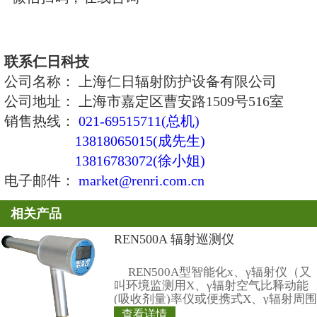
注：铅室是低本底αβ测量仪中最重要的组成部分之一，优
低的本底和测量结果准确性的重要保证。仪器的铅室选用优质铅
究，外表钢壳附带闪亮钢边能保证每层铅室安装到位、方便拆卸
制作理念是和国内同类产品的重要区别之处。
六、
配置清单
No.
名称
规格型号
数量
1
测量仪主机
AB-04
1
台
2
铅室
1
套
3
主探头
1
套
由低本
噪声光
4
反符合探头
1
套