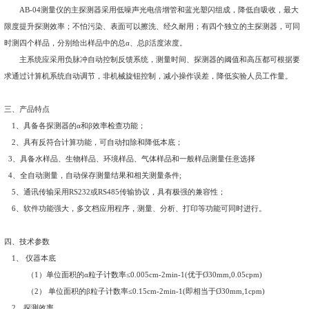
一、适用标准
产品制造执行
GB/T11682-2008
《低本底αβ测量仪国家标准
产品检定执行
JJG853-2013
《低本底αβ测量仪检定规程》
产品应用满足
GB/T5749-2006
《生活饮用水卫生标准》
GB/T5750.13-2006
《生活饮用水卫生标准检验方法
-
放射性
产品满足：低本底总α检测法：①厚样法②比较测量法③标
总β检测法：薄样法
GB8537-2008
《饮用天然矿泉水国家标
GB19298-2014
《食品安全国家标准包装饮用水》
二、性能
AB-04
测量仪的主探测器采用低噪声光电倍增管和蓝光塑闪
限度提升探测效率；不怕污染、表面可以擦洗、经久耐用；有四