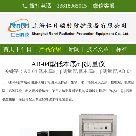
拨打电话：13818065015
首页
仁日
产品介绍
新闻
技
AB-04型低本底α β测
关键字：AB-04 低本底α、β测量仪,低本底α
、
AB-04
低本底αβ测量仪用于检测环境样品、生物、水，辐射
探、高等院校、出入境检验检疫、第三方检测及科研机构等领域