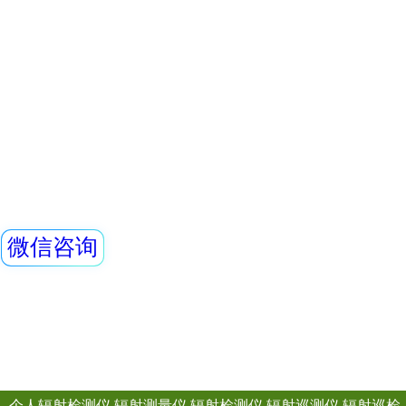
线类型：α、β、γ、
REN系列智能化辐
REN300、REN300
主机配套使用,也可
RenRiArea辐射
查看详情
具有RS485/RS2
REN-NaI30-Im
头均可单独外接报
情况下就地给出声光
线类型：X、γ射线2
REN系列智能化辐
REN300、REN300
主机配套使用,也可
RenRiArea辐射
查看详情
具有RS485/RS2
头均可单独外接报
情况下就地给出声