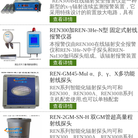
联系仁日科技
公司名称： 上海仁日辐射防护设备
公司地址： 上海市嘉定区曹安路150
销售热线：
021-69515711(总机)
13818065015(成先生)
13816783072(徐小姐)
电子邮件：
market@renri.com.cn