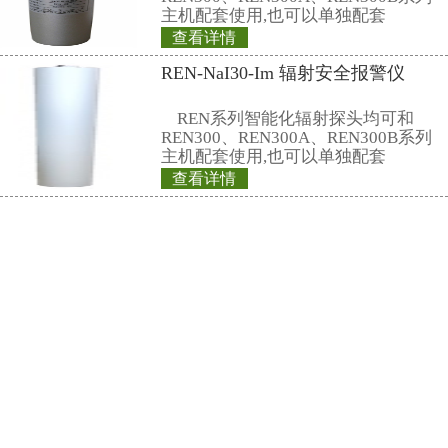
相关产品
REN500A 辐射巡
REN500A型智能
叫环境监测用X、γ
(吸收剂量)率仪或便
剂量当量率仪）采
查看详情
体作为探测器，反
REN300B 辐射
宽的剂量率测量范围
高能、低能γ射线外
线进行准
REN300B在线辐
新型的x-γ辐射连
采用特殊设计的前
灵敏度高、操作方
查看详情
阈值报警等特点，能