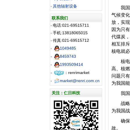
其他辐射设备
我国经
气候变化
联系我们
放，实现
电话:021-69515711
因为只有
手机:13818065015
代煤炭，
传真:021-69515712
相互排斥
1049485
核电就必
8459743
核电建
1993509414
高、核燃
：renrimarket
问题只有
market@renri.com.cn
为我国能
关注：仁日科技
我国核
战略必
为我国战
确保安
故。