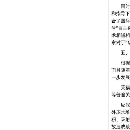
同时，
和指导下
合了国际
号”自主
术相辅相
家对于“
五、
根据环
而且随着
一步发展
受福岛
等普遍关
应深入
外压水堆
积、吸附
故造成放