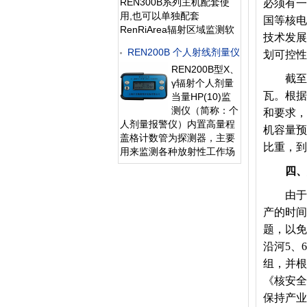
REN300B系列主机配套使
必须有一
为一体，功耗
用,也可以单独配套
国等核电
RenRiArea辐射区域监测软
技术发展
件使用。且具有
REN200B 个人射线剂量仪
划可控性
RS485/RS232的通讯能力。
REN200B型X、
所有探头均可单独外接报警
截至目前
γ辐射个人剂量
灯，在超阈值的情况下就地
瓦。根据
当量HP(10)监
给出声光报警。 1、测量射
测仪（简称：个
线类型：X、γ射线2、探测
和要求，
人剂量报警仪）内置高量程
器：GM管探
机容量预
盖格计数管为探测器，主要
比重，到
用来监测各种放射性工作场
所的X、γ以及硬β射线的辐
四、加
射，具有较宽的测量范围。
能显示工作场所的剂量当量
由于受
率和累积剂量，更换电池
产的时间
时，日期及累积数据能永久
题，以免
保存。可选配
沿河5、
RenRiPersonal个人
组，并根
《核安全
保持产业