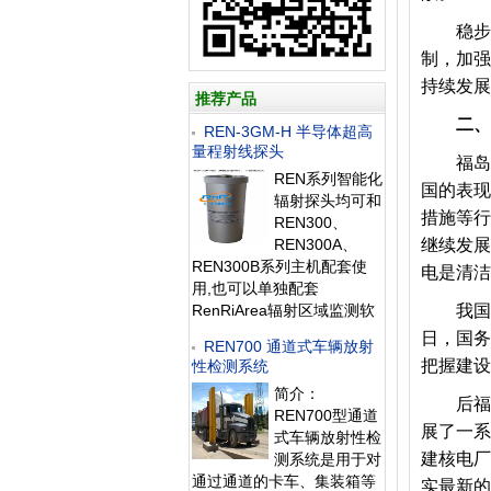
稳步高
制，加强
持续发展
推荐产品
二、
REN-3GM-H 半导体超高
量程射线探头
福岛核
REN系列智能化
国的表现
辐射探头均可和
措施等行
REN300、
REN300A、
继续发展
REN300B系列主机配套使
电是清洁
用,也可以单独配套
RenRiArea辐射区域监测软
我国在福
件使用。且具有
日，国务
REN700 通道式车辆放射
RS485/RS232的通讯能力。
把握建设
性检测系统
所有探头均可单独外接报警
简介：
灯，在超阈值的情况下就地
后福岛
REN700型通道
给出声光报警。 1、测量射
展了一系
式车辆放射性检
线类型：X、γ射线2、探测
建核电厂
测系统是用于对
器：3个GM
通过通道的卡车、集装箱等
实最新的