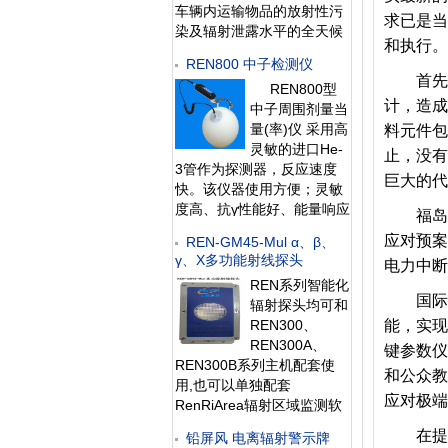
车辆内运输物品的放射性污
求已是当
染及辐射泄露水平的全天候
和执行。
探测系统。该系统具有灵敏
REN800 中子检测仪
度高、探测范围广、响应时
首先要
REN800型
间短等特点，可实现自动辐
计，造成
中子周围剂量当
射报警、自动数据存储、自
量(率)仪 采用高
料元件包
动抓拍通过车辆照片等功
灵敏的进口He-
能。主要安装在核
止，没有
3管作为探测器，反应速度
巨大的代
快。该仪器使用方便；灵敏
度高、抗γ性能好、能量响应
福岛事
特性好，即可用作便携式仪
应对预案
REN-GM45-Mul α、β、
器又可用作固定式中子剂量
γ、X多功能射线探头
电力中断
监测仪。此外通过配套的
REN系列智能化
RenRiRate辐射剂量管理软
国际核
辐射探头均可和
件可将存储的
REN300、
能，实现
REN300A、
键参数仪
REN300B系列主机配套使
和公众教
用,也可以单独配套
应对极端
RenRiArea辐射区域监测软
件使用。且具有
在提高
铅屏风 电离辐射警示牌
RS485/RS232的通讯能力。