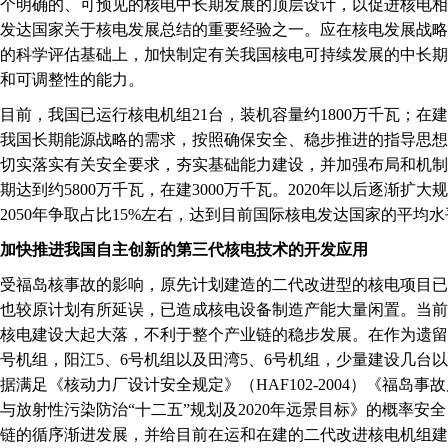
个明确的、可预见的核电中长期发展的顶层设计，以促进核电相
发达国家关于核电发展总结的重要经验之一。应在核电发展战略
的科学评估基础上，加快制定有关我国核电可持续发展的中长期
和可调整性的能力。
，我国已运行核电机组21台，装机容量约1800万千瓦；在建2
我国长期能源战略的需求，按照确保安全、稳步推进的指导思想，
切实落实有关安全要求，夯实基础能力建设，并加强布局和机制体
期达到约5800万千瓦，在建3000万千瓦。2020年以后逐渐扩
2050年争取占比15%左右，达到目前国际核电发达国家的平均水
快推进我国自主创新的第三代核电技术的开发应用
福岛核事故的影响，原先计划建造的二代改进型的核电项目已
也较原计划有所延误，已造成核电设备制造产能大量闲置。当前
核电建设大起大落，不利于整个产业链的稳步发展。在作为遗留
6号机组，阳江5、6号机组以及田湾5、6号机组，少量建设几台
据满足《核动力厂设计安全规定》（HAF102-2004）《福岛
与放射性污染防治“十二五”规划及2020年远景目标》的概率安
链的循序渐进发展，并给目前在运和在建的二代改进核电机组建