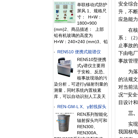
安全综合
单联移动式防护
所有探头均可单独外接报警
屏风 1、规格尺
灯，在超阈值的情况下就地
升，不断
寸： H×W：
给出声光报警。 1、测量射
应急能力
1800×900
线类型：α、β、γ、X射线
(mm)2、商品描述： 上部
2、探测器：
在核事
铅有机玻璃的高度为
系；（2
H×W：240×240 (mm)3、铅
止事故的
当量： 铅玻璃0.5mmPb，
REN510 便携式能谱仪
下由电厂
下部分铅当量为
REN510型便携
0.5mmpb4、外饰材料：碳
事故管理
式γ谱仪主要用
素钢板喷
为落实
于安检、反恐、
核事故现场的污
的法规文
染分析，可进行γ辐射剂量的
对当前法
测量，同时系统内置核素
况”“安
库，可以自动识别人工及天
目设计和
然同位素。仪器为一体式，
REN-GM-L X、γ射线探头
内置2英寸NaI(Tl) γ探测器，
三、
REN系列智能化
可同时测量γ能谱、γ剂量
辐射探头均可和
率。仪器为全数字化，集探
实现我
REN300、
测器、成型放大器、多道分
我国核电
REN300A、
析器、电源、触摸屏、内存