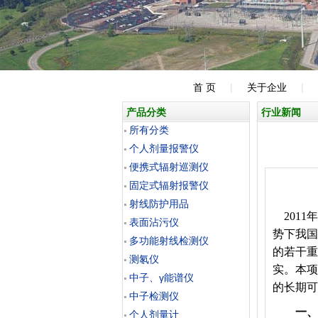
首 页
|
关于企业
|
产品分类
行业新闻
所有分类
个人剂量报警仪
便携式辐射巡测仪
固定式辐射报警仪
射线防护用品
2011
表面沾污仪
势下我国
多功能射线检测仪
的若干重
测氡仪
实。本项
中子、γ能谱仪
的长期可
中子检测仪
一、
个人剂量计