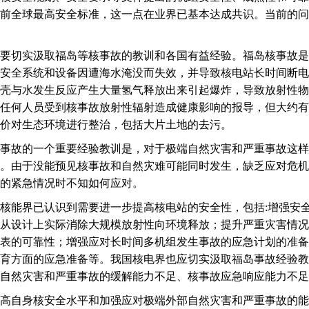
前全球最高安全标准，这一点在业界已基本达成共识。当前的问
切实汲取福岛等核事故的教训和各国有益经验。福岛核事故是
安全系统和设备因遭海水淹没而失效，并导致核电站长时间断电
壳与水发生反应产生大量氢气释放出来引起爆炸，导致放射性物
任何人员受到核事故放射性辐射造成健康影响的报导，但大约有
价对生态环境进行整治，包括大片土地的去污。
故的一个重要经验教训是，对于极端自然灾害和严重事故这样
。由于没能预见核事故和自然灾难可能同时发生，缺乏应对危机
的紧急情况时不知如何应对。
能界已认识到需要进一步提高核电站的安全性，包括:增强安全
从设计上实际消除大规模放射性向环境释放；提升严重灾害情况
表的可靠性；增强应对长时间多机组发生事故的应急计划的准备
育方面的应急准备等。我国核电界也应切实汲取福岛事故经验教
自然灾害和严重事故的缓解能力不足、核事故应急响应能力不足
自身核安全水平和加强应对极端外部自然灾害和严重事故的能