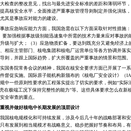
大检查的整改意见，找出与最先进安全标准的差距和薄弱环节，
提高核安全水平，全面推进严重事故管理导则制定并强化演练，
尤其是事故应对能力的建设。
故应急响应能力方面，我国急需在以下方面采取针对性措施：
）要加强根据事故级别能迅速集中所需的技术力量来应对事故的
升级与扩大；（3）应急物质贮备，要达到既充分又避免经济上
、相应主管部门、核电集团和核电厂运营单位等各方协调并落实
导则，并跟上国际趋势，扩大所覆盖的严重事故的情景和范围。
国务院常务会议的精神，我国在核安全要求方面已开展了一系
件督促实施。国际原子能机构新颁布的《核电厂安全设计》（IAEA
规中一些原则性要求的工程落实提出了切实的要求，例如“实际消
全壳在极端工况下保持完整性的能力”等。这些具体要求怎么在新
安全审查的重点。
重视并做好核电中长期发展的顶层设计
国核电规模化和可持续发展，涉及今后几十年的战略部署和安
只有发展到相当规模才有战略意义。稳步把握好节奏和布局，有