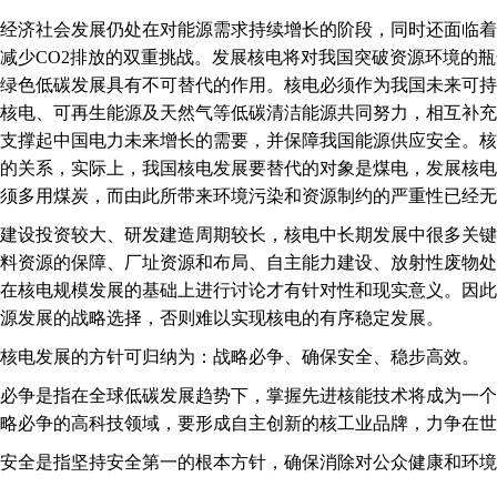
济社会发展仍处在对能源需求持续增长的阶段，同时还面临着
减少CO2排放的双重挑战。发展核电将对我国突破资源环境的瓶
绿色低碳发展具有不可替代的作用。核电必须作为我国未来可持
核电、可再生能源及天然气等低碳清洁能源共同努力，相互补充
支撑起中国电力未来增长的需要，并保障我国能源供应安全。核
的关系，实际上，我国核电发展要替代的对象是煤电，发展核电
须多用煤炭，而由此所带来环境污染和资源制约的严重性已经无
设投资较大、研发建造周期较长，核电中长期发展中很多关键
料资源的保障、厂址资源和布局、自主能力建设、放射性废物处
在核电规模发展的基础上进行讨论才有针对性和现实意义。因此
源发展的战略选择，否则难以实现核电的有序稳定发展。
电发展的方针可归纳为：战略必争、确保安全、稳步高效。
争是指在全球低碳发展趋势下，掌握先进核能技术将成为一个
略必争的高科技领域，要形成自主创新的核工业品牌，力争在世
全是指坚持安全第一的根本方针，确保消除对公众健康和环境