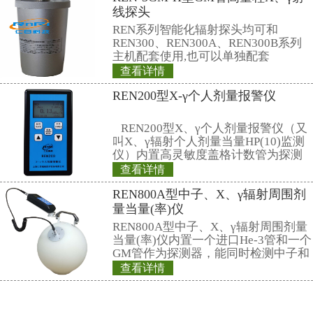
能对低能X射线进行
本报警仪由REN30
良好的能量响应特
仪和REN-3He-N中
NaI30伽玛探头组
是采用特殊设计的
查看详情
有灵敏度高、操作
REN-NaI30型
数据存储和超阈值
时给出x射线、γ射
射线探头
射剂量率。考虑到
REN系列智能化辐
速响应的需要，主
REN300、REN300
主机配套使用,也可
RenRiArea辐射
查看详情
具有RS485/RS2
REN-2GM-H型G
头均可单独外接报
情况下就地给出声光
线探头
线类型：X、γ射线2
REN系列智能化