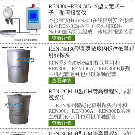
期。3D打印具有灵活性，设计者
杂的铸件，而使用传统的砂铸件是
的。
相关产品
REN500L型环境
气比释动能率仪
REN500L环境监测
释动能率仪采用超
闪烁晶体作为探测器
机内置探测器使得
查看详情
范围。仪器满足《环
REN300+REN-3
率测定规范》中低
该仪器除能测高能、
子、伽玛报警仪