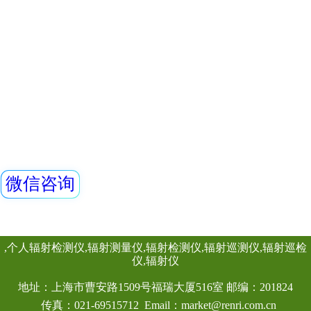
器，主要用来监测
查看详情
所中个人的X、γ以
REN800A型中子
具有响应快，测量
显示工作场所的剂
量当量(率)仪
量，更换电池时，
REN800A型中子
当量(率)仪内置一个
GM管作为探测器，
X、γ射线。该仪器
查看详情
高、抗γ性能好、能
外通过配套的RenRi
软件可将存储的数
仪器适用于环保、
矿、土木工程、